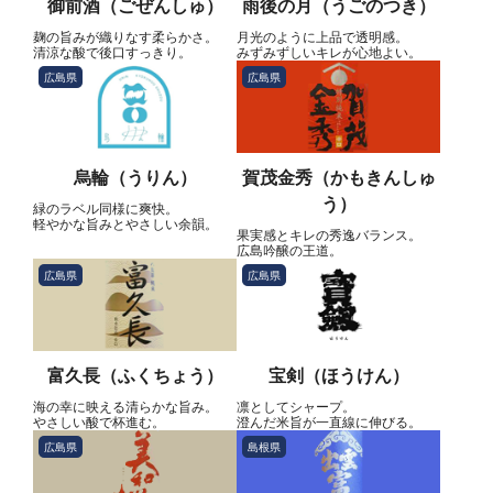
御前酒（ごぜんしゅ）
雨後の月（うごのつき）
麹の旨みが織りなす柔らかさ。
月光のように上品で透明感。
清涼な酸で後口すっきり。
みずみずしいキレが心地よい。
広島県
広島県
烏輪（うりん）
賀茂金秀（かもきんしゅ
う）
緑のラベル同様に爽快。
軽やかな旨みとやさしい余韻。
果実感とキレの秀逸バランス。
広島吟醸の王道。
広島県
広島県
富久長（ふくちょう）
宝剣（ほうけん）
海の幸に映える清らかな旨み。
凛としてシャープ。
やさしい酸で杯進む。
澄んだ米旨が一直線に伸びる。
広島県
島根県