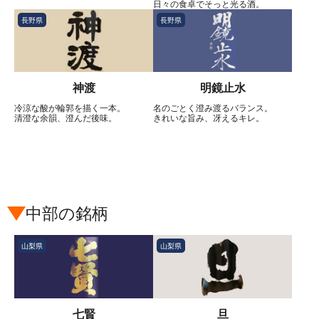
日々の食卓でそっと光る酒。
長野県
長野県
神渡
明鏡止水
冷涼な酸が輪郭を描く一本。
名のごとく澄み渡るバランス。
清澄な余韻、澄んだ後味。
きれいな旨み、冴えるキレ。
中部の銘柄
山梨県
山梨県
七賢
旦