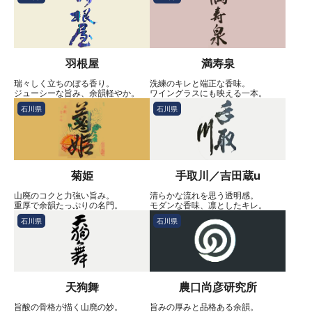
羽根屋
満寿泉
瑞々しく立ちのぼる香り。
洗練のキレと端正な香味。
ジューシーな旨み、余韻軽やか。
ワイングラスにも映える一本。
石川県
石川県
菊姫
手取川／吉田蔵u
山廃のコクと力強い旨み。
清らかな流れを思う透明感。
重厚で余韻たっぷりの名門。
モダンな香味、凛としたキレ。
石川県
石川県
天狗舞
農口尚彦研究所
旨酸の骨格が描く山廃の妙。
旨みの厚みと品格ある余韻。