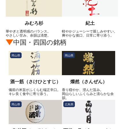
みむろ杉
紀土
華やぎと透明感のバランス。
軽やかジューシーで親しみやすい。
やさしい甘み、余韻は清楚。
爽やかな後口、日常に寄り添う。
中国・四国の銘柄
岡山県
岡山県
酒一筋（さけひとすじ）
燦然（さんぜん）
備前の米旨がふくらむ端正辛口。
香り穏やか、澄んだ旨み。
キレ良く食中に寄り添う。
岡山らしいふくらみと清らかな余
韻。
岡山県
広島県