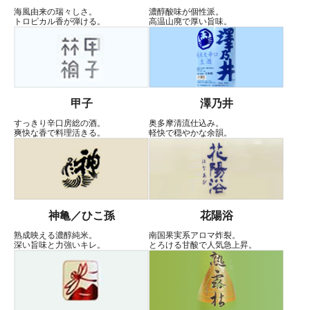
海風由来の瑞々しさ。
濃醇酸味が個性派。
トロピカル香が弾ける。
高温山廃で厚い旨味。
甲子
澤乃井
すっきり辛口房総の酒。
奥多摩清流仕込み。
爽快な香で料理活きる。
軽快で穏やかな余韻。
神亀／ひこ孫
花陽浴
熟成映える濃醇純米。
南国果実系アロマ炸裂。
深い旨味と力強いキレ。
とろける甘酸で人気急上昇。