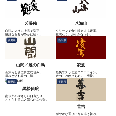
〆張鶴
八海山
白磁のように上品で端正。
クリーンで食中映えする定番。
繊細な旨みが静かに続く。
雑味なく、涼やかなキレ。
新潟県
新潟県
山間／越の白鳥
凌駕
新潟らしさに骨太な旨み。
軽快でスッと立つ辛口ライン。
厚みと切れ味の共演。
米の甘みは控えめに、爽快。
長野県
長野県
黒松仙醸
南信州のやさしい口当たり。
ふくらむ旨みと清らかな余韻。
善吉
穏やかな香りに寄り添う旨み。