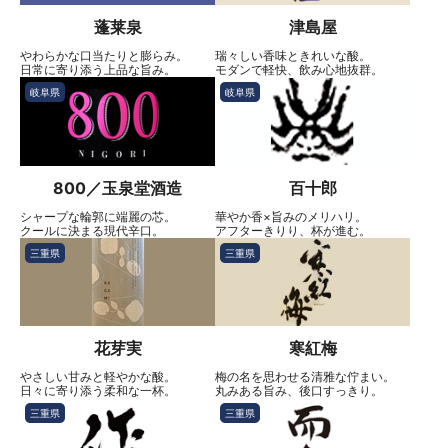
蓬莱泉
津島屋
やわらかな口当たりと膨らみ。
瑞々しい香味ときれいな酸。
日常に寄り添う上品な旨み。
モダンで軽快、飲み心地抜群。
岐阜県
岐阜県
800／玉泉堂酒造
百十郎
シャープな輪郭に端麗の芯。
華やか香×旨みのメリハリ。
クールに決まる現代辛口。
アフターきりり、杯が進む。
三重県
三重県
花芽実
寒紅梅
やさしい甘みと軽やかな酸。
梅の名を思わせる清雅な佇まい。
日々に寄り添う柔和な一杯。
丸みある旨み、後口すっきり。
三重県
三重県