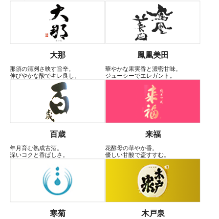
大那
鳳凰美田
那須の清冽さ映す旨辛。
華やかな果実香と濃密甘味。
伸びやかな酸でキレ良し。
ジューシーでエレガント。
百歳
来福
年月育む熟成古酒。
花酵母の華やか香。
深いコクと香ばしさ。
優しい甘酸で盃すすむ。
寒菊
木戸泉