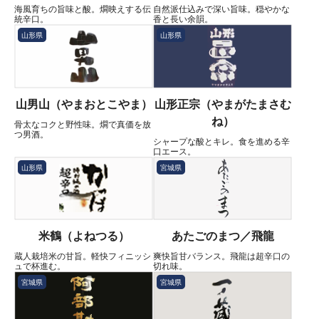
海風育ちの旨味と酸。燗映えする伝
自然派仕込みで深い旨味。穏やかな
統辛口。
香と長い余韻。
山形県
山形県
山男山（やまおとこやま）
山形正宗（やまがたまさむ
ね）
骨太なコクと野性味。燗で真価を放
つ男酒。
シャープな酸とキレ。食を進める辛
口エース。
山形県
宮城県
米鶴（よねつる）
あたごのまつ／飛龍
蔵人栽培米の甘旨。軽快フィニッシ
爽快旨甘バランス。飛龍は超辛口の
ュで杯進む。
切れ味。
宮城県
宮城県