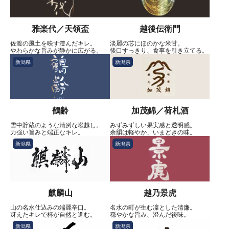
雅楽代／天領盃
越後伝衛門
佐渡の風土を映す澄んだキレ。
淡麗の芯にほのかな米甘。
やわらかな旨みが静かに広がる。
後口すっきり、食事を引き立てる。
新潟県
新潟県
鶴齢
加茂錦／荷札酒
雪中貯蔵のような清冽な喉越し。
みずみずしい果実感と透明感。
力強い旨みと端正なキレ。
余韻は軽やか、いまどきの味。
新潟県
新潟県
麒麟山
越乃景虎
山の名水仕込みの端麗辛口。
名水の町が生む凜とした清廉。
冴えたキレで杯が自然と進む。
穏やかな旨み、澄んだ後味。
新潟県
新潟県