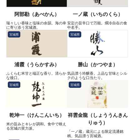
阿部勘（あべかん）
一ノ蔵（いちのくら）
瑞々しい香味と塩味の余韻。海の幸
安定の旨辛口で万能。燗冷自在の食
に寄り添う宮城酒。
中名手。
宮城県
宮城県
浦霞（うらかすみ）
勝山（かつやま）
ふくらむ米甘と端正な香り。清らか
気品漂う吟醸香。上品な甘味とシル
な後口。
クのような口当たり。
宮城県
宮城県
乾坤一（けんこんいち）
祥雲金龍（しょううんきん
りゅう）
米の旨みとキレが調和。食中で映え
る宮城の実力派。
「一ノ蔵」蔵元による限定流通銘
柄。気品漂う宮城酒。