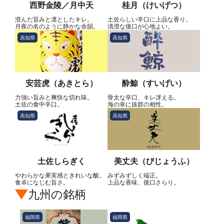
西野金陵／月中天
桂月（けいげつ）
澄んだ旨みと凛としたキレ。
土佐らしい辛口に上品な香り。
月夜の名のように静かな余韻。
清澄な後口が心地よい。
高知県
高知県
安芸虎（あきとら）
酔鯨（すいげい）
力強い旨みと爽快な切れ味。
骨太な辛口、キレ冴える。
土佐の食中辛口。
海の幸に抜群の相性。
高知県
高知県
土佐しらぎく
美丈夫（びじょうふ）
やわらかな果実感ときれいな酸。
みずみずしく端正。
食卓になじむ旨さ。
上品な香味、後口さらり。
九州の銘柄
福岡県
福岡県