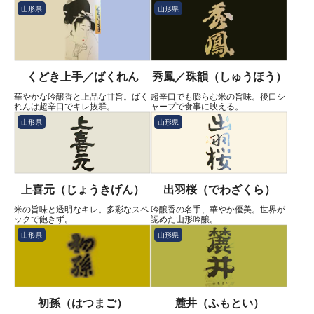
山形県
山形県
くどき上手／ばくれん
秀鳳／珠韻（しゅうほう）
華やかな吟醸香と上品な甘旨。ばく
超辛口でも膨らむ米の旨味。後口シ
れんは超辛口でキレ抜群。
ャープで食事に映える。
山形県
山形県
上喜元（じょうきげん）
出羽桜（でわざくら）
米の旨味と透明なキレ。多彩なスペ
吟醸香の名手、華やか優美。世界が
ックで飽きず。
認めた山形吟醸。
山形県
山形県
初孫（はつまご）
麓井（ふもとい）