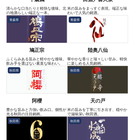
清らかな口当たりと軽快な後味。北
米の旨みをまっすぐ表現。端正な味
の地酒らしい端正な一本。
わいで人気の銘酒。
青森県
青森県
鳩正宗
陸奥八仙
ふくらみある旨みと軽やかな後味。
華やかな香りと瑞々しい甘み。軽快
飲み手を選ばない素直な味わい。
に楽しめる人気銘柄。
秋田県
秋田県
阿櫻
天の戸
豊かな旨みと力強い飲み口。個性が
米の旨みを丁寧に引き出す、穏やか
光る秋田の注目銘柄。
で滋味深い秋田酒。
秋田県
秋田県