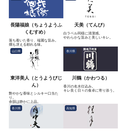
長陽福娘（ちょうようふ
天美（てんび）
くむすめ）
白ラベル同様に清潔感。
やわらかな旨みと美しいキレ。
落ち着いた香り、端麗な旨み。
燗も冴える頼れる味。
山口県
香川県
東洋美人（とうようびじ
川鶴（かわつる）
ん）
香川の名水仕込み。
キレ良く日々の食卓に寄り添う。
艶やかな香味とシルキー口当た
り。
余韻は静かに上品。
香川県
高知県