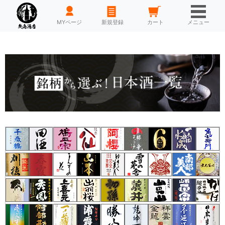
栃木県
群馬県
群馬県
栃木県
栃木県
栃木県
茨城県
茨城県
千葉県
千葉県
千葉県
東京都
埼玉県
埼玉県
神奈川県
神奈川県
神奈川県
神奈川県
HOME
MYページ
新規登録
カート
メニュー