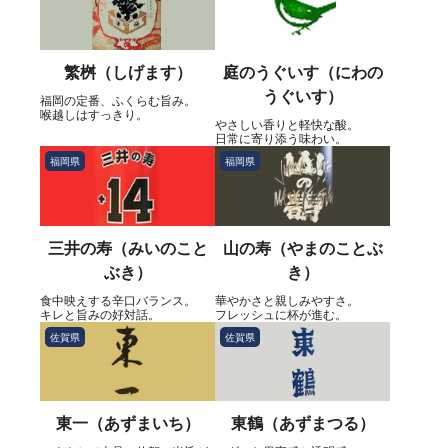
繁桝（しげます）
庭のうぐいす（にわの
うぐいす）
福岡の定番、ふくらむ旨み。
喉越しはすっきり。
やさしい香りと軽快な酸。
日常に寄り添う味わい。
福岡県
福岡県
三井の寿（みいのこと
山の寿（やまのことぶ
ぶき）
き）
食中映えする辛口バランス。
華やかさと親しみやすさ。
キレと旨みの好対話。
フレッシュに杯が進む。
佐賀県
佐賀県
東一（あずまいち）
東鶴（あずまつる）