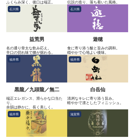
ふくらみ深く、後口は端正。
伝説の造り、落ち着いた風格。
石川県
石川県
益荒男
遊穂
名の通り骨太な飲み応え。
食に寄り添う酸と旨みの調和。
辛口の切れ味で腰が据わる。
穏やかで心地よい後味。
福井県
福井県
黒龍／九頭龍／無二
白岳仙
端正エレガンス、滑らかな口当た
清冽なキレに寄り添う旨み。
り。
軽やかで凛としたフィニッシュ。
余韻は静かに、長く美しく。
福井県
滋賀県