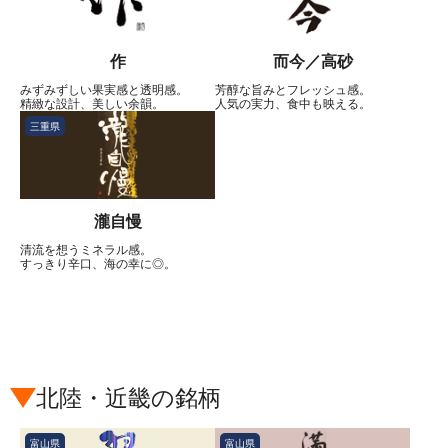
作
而今／高砂
みずみずしい果実感と透明感。
芳醇な旨みとフレッシュ感。
精緻な設計、美しい余韻。
人気の実力、食中も映える。
三重県
瀧自慢
清流を想うミネラル感。
すっきり辛口、海の幸に◎。
北陸・近畿の銘柄
富山県
富山県