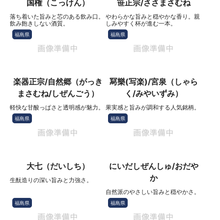
国権（こっけん）
笹正宗/ささまさむね
落ち着いた旨みと芯のある飲み口。
やわらかな旨みと穏やかな香り。親
飲み飽きしない酒質。
しみやすく杯が進む一本。
福島県
福島県
楽器正宗/自然郷（がっき
冩樂(写楽)/宮泉（しゃら
まさむね/しぜんごう）
く/みやいずみ）
軽快な甘酸っぱさと透明感が魅力。
果実感と旨みが調和する人気銘柄。
福島県
福島県
大七（だいしち）
にいだしぜんしゅ/おだや
か
生酛造りの深い旨みと力強さ。
自然派のやさしい旨みと穏やかさ。
福島県
福島県