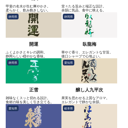
甲斐の名水が生む爽やかさ。
堂々たる旨みと端正な設計。
柔らかく、飲み飽きしない。
余韻に気品、食中に映える。
静岡県
静岡県
開運
臥龍梅
ふくよかさとキレの調和。
華やぐ香り、エレガントな甘旨。
静岡らしい穏やかな香味。
後口シャープで心地よい。
静岡県
愛知県
正雪
醸し人九平次
雑味なくスッと切れる設計。
果実を思わせる上質なアロマ。
食材の味を美しく引き立てる。
エレガントで静かな余韻。
愛知県
岐阜県