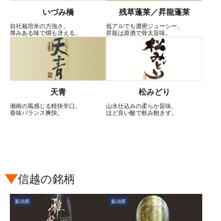
いづみ橋
残草蓬莱／昇龍蓬莱
自社栽培米の力強さ。
低アルでも濃密ジューシー。
厚みある味で燗も冴える。
昇龍は原酒で骨太旨味。
天青
松みどり
湘南の風感じる軽快辛口。
山水仕込みの柔らか旨味。
香味バランス爽快。
ほど良い酸で飲み飽きず。
信越の銘柄
新潟県
新潟県