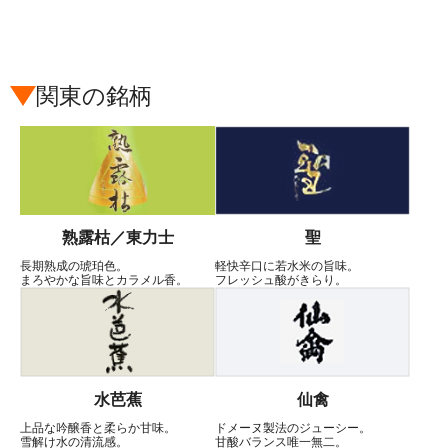
関東の銘柄
熟露枯／東力士
聖
長期熟成の琥珀色。
軽快辛口に若水米の旨味。
まろやかな旨味とカラメル香。
フレッシュ酸がきらり。
水芭蕉
仙禽
上品な吟醸香と柔らか甘味。
ドメーヌ製法のジューシー。
雪解け水の清流感。
甘酸バランス唯一無二。