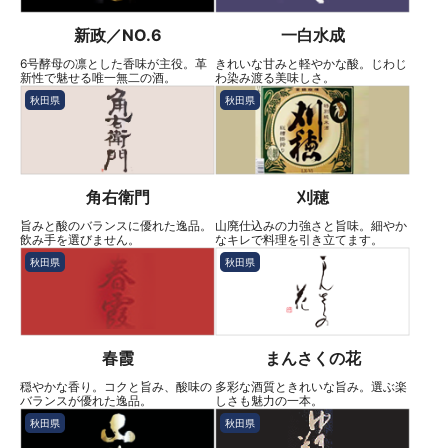
新政／NO.6
一白水成
6号酵母の凛とした香味が主役。革
きれいな甘みと軽やかな酸。じわじ
新性で魅せる唯一無二の酒。
わ染み渡る美味しさ。
秋田県
秋田県
角右衛門
刈穂
旨みと酸のバランスに優れた逸品。
山廃仕込みの力強さと旨味。細やか
飲み手を選びません。
なキレで料理を引き立てます。
秋田県
秋田県
春霞
まんさくの花
穏やかな香り。コクと旨み、酸味の
多彩な酒質ときれいな旨み。選ぶ楽
バランスが優れた逸品。
しさも魅力の一本。
秋田県
秋田県