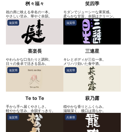
桝々福々
笑四季
祝の席に映える幸名の一本。
モダンでジューシーな果実感。
やさしい甘み、華やぐ余韻。
柔らかな甘旨、余韻はクリーン。
滋賀県
滋賀県
喜楽長
三連星
やわらかな口当たりと調和。
キレとボディが三位一体。
日々の食卓で活きる旨み。
メリハリ効いた食中酒。
滋賀県
滋賀県
Te to Te
萩乃露
手から手へ届くやさしさ。
穏やかな香りとふくらみ。
軽やかな甘み、余韻すっきり。
滋味深く、後口は清らか。
滋賀県
兵庫県