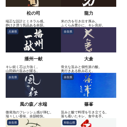
松の司
龍力
端正な設計とミネラル感。
米の力を引き出す厚み。
静けさ漂う気品ある余韻。
ふくらみ豊かに、キレ良好。
兵庫県
奈良県
播州一献
大倉
キレ鋭く芯は力強く。
骨太な旨みと個性派の酸。
山田錦の旨みが躍る。
奥行きある飲み応え。
奈良県
奈良県
風の森／水端
篠峯
微発泡のフレッシュ感が弾む。
旨みと酸で料理を引き立てる。
瑞々しい香味、余韻軽快。
落ち着いたキレ、食中名手。
奈良県
和歌山県