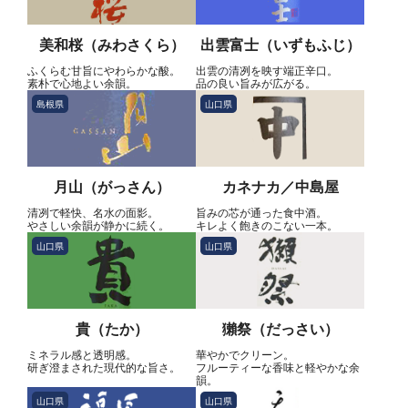
美和桜（みわさくら）
出雲富士（いずもふじ）
ふくらむ甘旨にやわらかな酸。
出雲の清冽を映す端正辛口。
素朴で心地よい余韻。
品の良い旨みが広がる。
島根県
山口県
月山（がっさん）
カネナカ／中島屋
清冽で軽快、名水の面影。
旨みの芯が通った食中酒。
やさしい余韻が静かに続く。
キレよく飽きのこない一本。
山口県
山口県
貴（たか）
獺祭（だっさい）
ミネラル感と透明感。
華やかでクリーン。
研ぎ澄まされた現代的な旨さ。
フルーティーな香味と軽やかな余
韻。
山口県
山口県