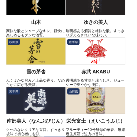
山本
ゆきの美人
爽快な酸とシャープなキレ。軽快に
透明感ある酒質と軽快な酸。すっき
楽しめるモダンな酒質。
り冴えるきれいな味わい。
秋田県
岩手県
雪の茅舎
赤武 AKABU
ふくよかな旨みと上品な香り。なめ
透明感ある甘味と瑞々しさ。ジュー
らかに広がる美酒。
シーで爽やかな後口。
岩手県
山形県
南部美人（なんぶびじん）
栄光富士（えいこうふじ）
クセのないクリアな旨口。すっきり
フルーティー10号酵母の華香。無濾
後味で初心者にも◎。
過生原酒で迫力の旨味。