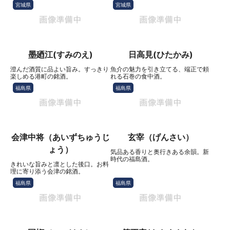
宮城県
宮城県
墨廼江(すみのえ)
日高見(ひたかみ)
澄んだ酒質に品よい旨み。すっきり
魚介の魅力を引き立てる、端正で頼
楽しめる港町の銘酒。
れる石巻の食中酒。
福島県
福島県
会津中将（あいずちゅうじ
玄宰（げんさい）
ょう）
気品ある香りと奥行きある余韻。新
時代の福島酒。
きれいな旨みと凛とした後口。お料
理に寄り添う会津の銘酒。
福島県
福島県