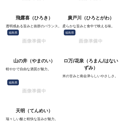
飛露喜（ひろき）
廣戸川（ひろとがわ）
透明感ある旨みと抜群のバランス。
柔らかな旨みと食中で映える味。
福島県
福島県
山の井（やまのい）
ロ万/花泉（ろまん/はない
ずみ）
軽やかで自由な酒質が魅力。
米の甘みと南会津らしいやさしさ。
福島県
天明（てんめい）
瑞々しい酸と軽快な旨みが魅力。