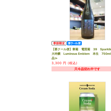
【要クール便】寒菊 電照菊 39 Sparkli
大吟醸 Luminous Emblem 本生 750
品≫
3,300
円 (税込)
只今品切れ中です