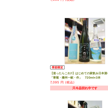
【迷ったらこれ!!】はじめての家飲み日本酒
「寒菊・播州一献・作」 720ml×3本
7,095
円 (税込)
只今品切れ中です