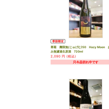
寒菊 壽限無(じゅげむ)50 Hazy Moon
み無濾過生原酒 720ml
2,090
円 (税込)
只今品切れ中です