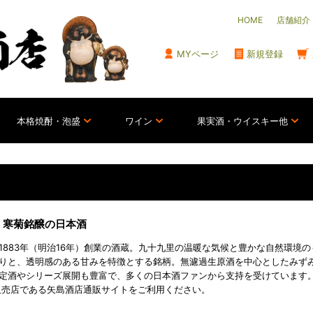
HOME
店舗紹介
MYページ
新規登録
本格焼酎・泡盛
ワイン
果実酒・ウイスキー他
・寒菊銘醸の日本酒
1883年（明治16年）創業の酒蔵。九十九里の温暖な気候と豊かな自然環境
りと、透明感のある甘みを特徴とする銘柄。無濾過生原酒を中心としたみず
定酒やシリーズ展開も豊富で、多くの日本酒ファンから支持を受けています
販売店である矢島酒店通販サイトをご利用ください。