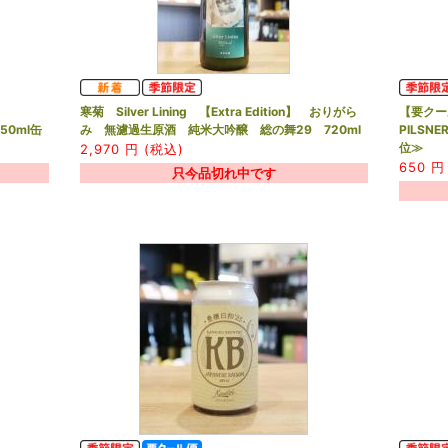
Y
寒菊 Silver Lining 【Extra Edition】 おりがら
【要クール
350ml缶
み 無濾過生原酒 純米大吟醸 総の舞29 720ml
PILSN
位≫
2,970
円 (税込)
650
円 
只今品切れ中です