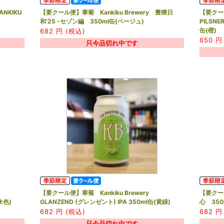
ANKIKU
【要クール便】寒菊 Kankiku Brewery 豊穣日
【要クール
和'25 -セゾン編 350ml缶(ベージュ)
PILSNER
缶(橙)
682
円 (税込)
650
円 
只今品切れ中です
【要クール便】寒菊 Kankiku Brewery
【要クール
(水色)
GLANZEND (グレンゼント) IPA 350ml缶(黄緑)
心 350
682
円 (税込)
682
円 
只今品切れ中です