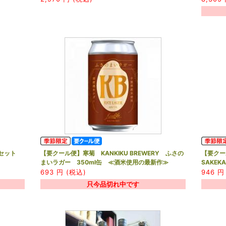
セット
【要クール便】寒菊 KANKIKU BREWERY ふさの
【要クー
まいラガー 350ml缶 ≪酒米使用の最新作≫
SAKEKA
693
円 (税込)
946
円 
只今品切れ中です