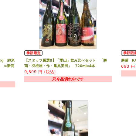
ng 純米
【スタッフ厳選!!】「愛山」飲み比べセット 「寒
寒菊 KA
ml ≪新商
菊・羽根屋・作・鳳凰美田」 720ml×4本
693
円 
9,899
円 (税込)
只今品切れ中です