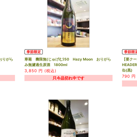
 おりがら
寒菊 壽限無(じゅげむ)50 Hazy Moon おりがら
【要クール
み無濾過生原酒 1800ml
HEAD
缶(黒)
3,850
円 (税込)
790
円 
只今品切れ中です