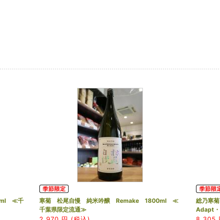
ml ≪千
寒菊 松尾自慢 純米吟醸 Remake 1800ml ≪
総乃寒菊 D
千葉県限定流通≫
Adapt・
2,970
円 (税込)
8,305