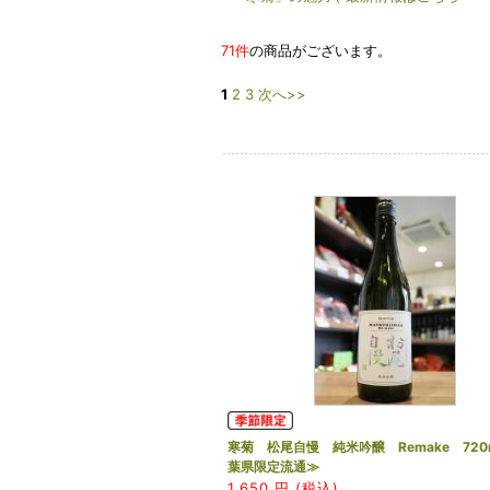
71件
の商品がございます。
1
2
3
次へ>>
寒菊 松尾自慢 純米吟醸 Remake 720
葉県限定流通≫
1,650
円 (税込)