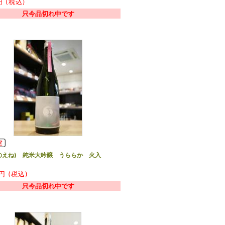
 (税込)
只今品切れ中です
のえね) 純米大吟醸 うららか 火入
円 (税込)
只今品切れ中です