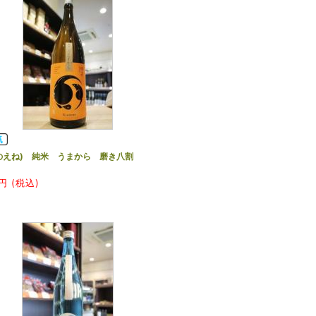
のえね) 純米 うまから 磨き八割
円 (税込)