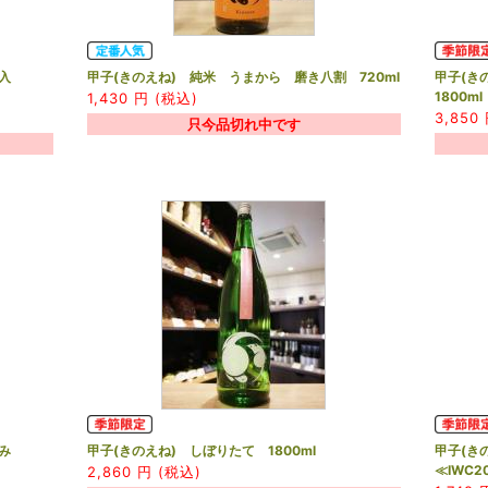
火入
甲子(きのえね) 純米 うまから 磨き八割 720ml
甲子(き
1800ml
1,430
円 (税込)
3,850
只今品切れ中です
汲み
甲子(きのえね) しぼりたて 1800ml
甲子(き
≪IWC2
2,860
円 (税込)