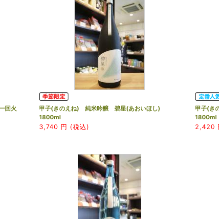
一回火
甲子(きのえね) 純米吟醸 碧星(あおいほし)
甲子(き
1800ml
1800ml
3,740
円 (税込)
2,420