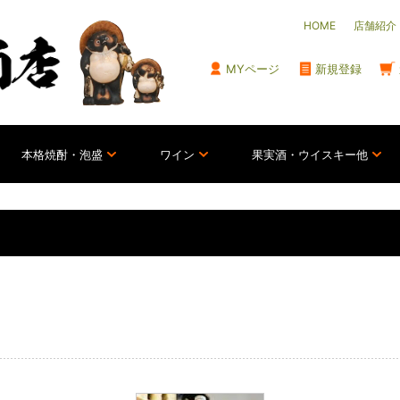
HOME
店舗紹介
MYページ
新規登録
本格焼酎・泡盛
ワイン
果実酒・ウイスキー他