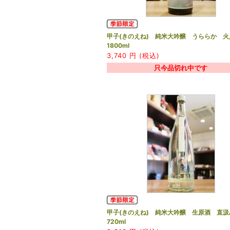
甲子(きのえね) 純米大吟醸 うららか 
1800ml
3,740
円 (税込)
只今品切れ中です
甲子(きのえね) 純米大吟醸 生原酒 直
720ml