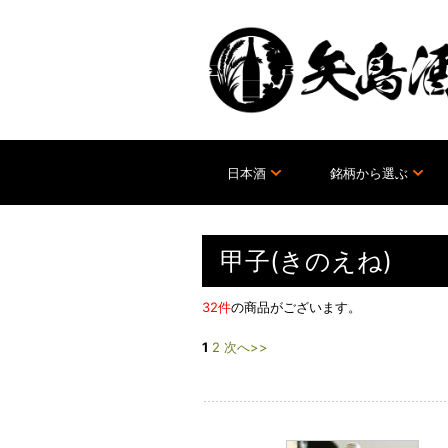
日本酒
銘柄から選ぶ
甲子(きのえね)
32件
の商品がございます。
1
2
次へ>>