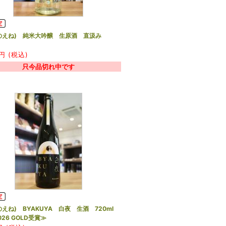
のえね) 純米大吟醸 生原酒 直汲み
円 (税込)
只今品切れ中です
のえね) BYAKUYA 白夜 生酒 720ml
026 GOLD受賞≫