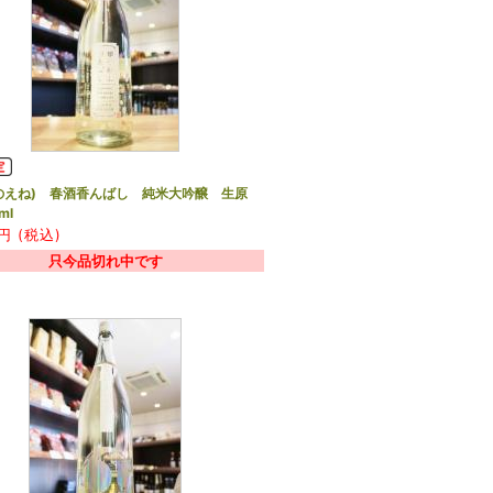
のえね) 春酒香んばし 純米大吟醸 生原
ml
円 (税込)
只今品切れ中です