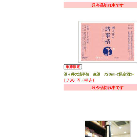
只今品切れ中です
酒々井の諸事情 生酒 720ml≪限定酒≫
1,760
円 (税込)
只今品切れ中です