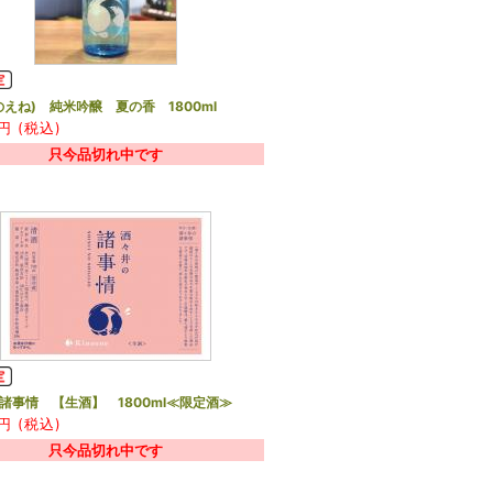
のえね) 純米吟醸 夏の香 1800ml
円 (税込)
只今品切れ中です
諸事情 【生酒】 1800ml≪限定酒≫
円 (税込)
只今品切れ中です