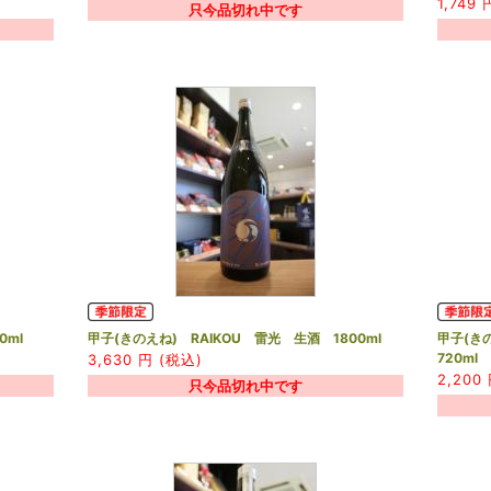
1,749
円
只今品切れ中です
0ml
甲子(きのえね) RAIKOU 雷光 生酒 1800ml
甲子(き
720ml
3,630
円 (税込)
2,200
只今品切れ中です