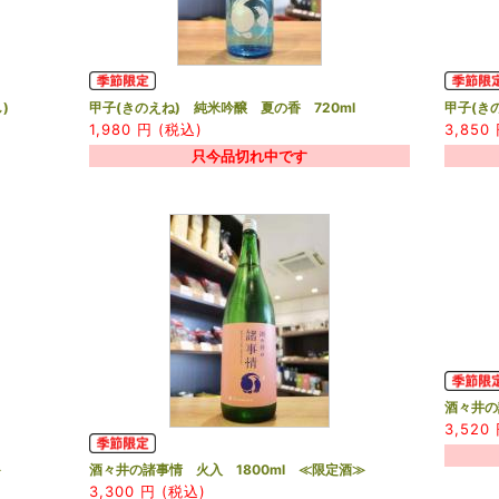
し)
甲子(きのえね) 純米吟醸 夏の香 720ml
甲子(き
1,980
円 (税込)
3,850
只今品切れ中です
酒々井の
3,520
≫
酒々井の諸事情 火入 1800ml ≪限定酒≫
3,300
円 (税込)