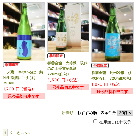
祥雲金龍 大吟醸 現代
の名工受賞記念酒
一ノ蔵 吟のいろは 純
祥雲金龍 純米吟醸 ひ
720ml(白箱)
米生原酒にごりさけ
やおろし 720ml(水色)
5,500
円 (税込)
720ml
1,870
円 (税込)
只今品切れ中です
1,760
円 (税込)
只今品切れ中です
只今品切れ中です
新着順
おすすめ順
表示件数
在庫無しは非表示
1
2
次へ>>