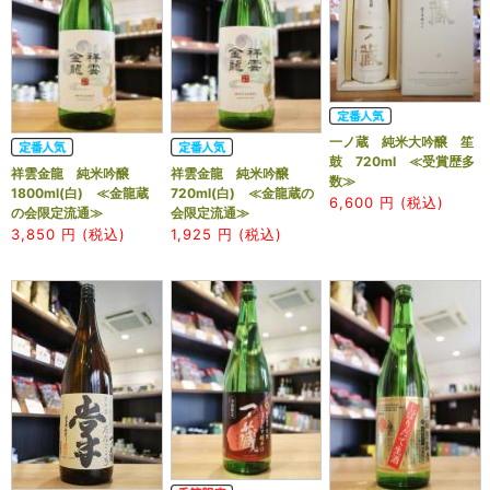
一ノ蔵 純米大吟醸 笙
鼓 720ml ≪受賞歴多
祥雲金龍 純米吟醸
祥雲金龍 純米吟醸
数≫
1800ml(白) ≪金龍蔵
720ml(白) ≪金龍蔵の
6,600
円 (税込)
の会限定流通≫
会限定流通≫
3,850
円 (税込)
1,925
円 (税込)