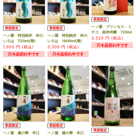
一ノ蔵 プリンセス・ミ
チコ 純米吟醸 720ml
一ノ蔵 特別純米 吟の
一ノ蔵 特別純米 吟の
3,520
円 (税込)
いろは 720ml(青)
いろは 1800ml(青)
只今品切れ中です
1,650
円 (税込)
3,300
円 (税込)
只今品切れ中です
只今品切れ中です
一ノ蔵 蔵の華 辛口
一ノ蔵 蔵の華 辛口