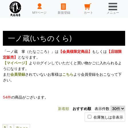
HOME
MYページ
新規登録
カート
メニュー
一ノ蔵(いちのくら)
「一ノ蔵 掌（たなごころ）」は
【会員様限定商品】
もしくは
【店頭限
定販売】
となります。
【マイページ】
よりログインしていただくと買い物かごに入れられるよ
うになります。
まだ
会員登録
されていないお客様は
こちら
より会員登録をおこなって下
さい。
54件
の商品がございます。
新着順
おすすめ順
表示件数
在庫無しは非表示
1
2
次へ>>