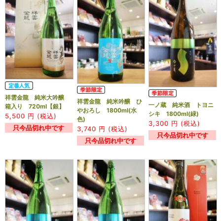
祥雲金龍 純米大吟醸
祥雲金龍 純米吟醸 ひ
一ノ蔵 純米酒 トヨニ
箱入り 720ml【銀】
やおろし 1800ml(水
シキ 1800ml(緑)
5,500
円 (税込)
色)
3,300
円 (税込)
只今品切れ中です
3,740
円 (税込)
只今品切れ中です
只今品切れ中です