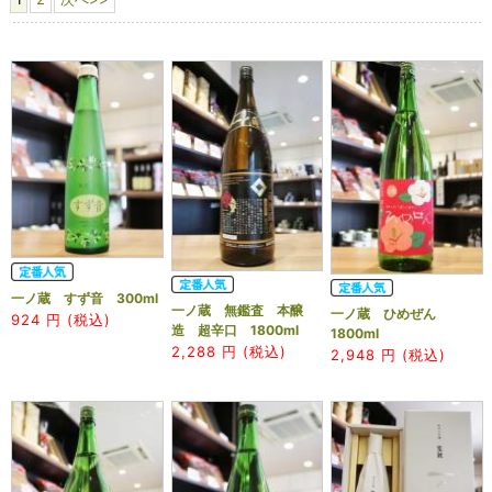
一ノ蔵 すず音 300ml
一ノ蔵 無鑑査 本醸
一ノ蔵 ひめぜん
924
円 (税込)
造 超辛口 1800ml
1800ml
2,288
円 (税込)
2,948
円 (税込)