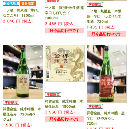
一ノ蔵 特別純米生酒 超
一ノ蔵 純米酒 掌(た
一ノ蔵 無鑑査 本醸
辛口 しぼりたて
なごころ) 1800ml
造 辛口 しぼりたて
1800ml
2,640
円 (税込)
生酒 720ml
3,465
円 (税込)
1,485
円 (税込)
只今品切れ中です
只今品切れ中です
祥雲金龍 純米吟醸 木
桶仕込み 1800ml
祥雲金龍 純米吟醸 木
3,960
円 (税込)
祥雲金龍 純米吟醸 超
桶仕込み 720ml(ベー
辛口 ひやおろし
只今品切れ中です
ジュ)
720ml
1,980
円 (税込)
1,980
円 (税込)