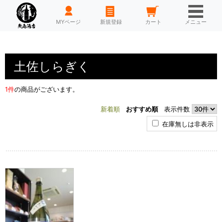
HOME
MYページ
新規登録
カート
メニュー
土佐しらぎく
1件
の商品がございます。
新着順
おすすめ順
表示件数
在庫無しは非表示