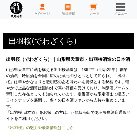
HOME
MYページ
新規登録
カート
メニュー
出羽桜(でわざくら)
出羽桜（でわざくら）｜山形県天童市・出羽桜酒造の日本酒
山形県天童市に蔵を構える出羽桜酒造は、1892年（明治25年）創業
の酒蔵。吟醸酒を全国に広めた蔵元のひとつとして知られ、「出羽
桜」は華やかな香りと透明感のある味わいを特徴とする銘柄です。軽
やかで上品な酒質は国内外で高い評価を受けており、吟醸酒ブームを
牽引した存在としても知られています。定番酒から限定酒まで幅広い
ラインナップを展開し、多くの日本酒ファンから支持を集めていま
す。
「出羽桜 日本酒」をお探しの方は、正規販売店である矢島酒店通販サ
イトをご利用ください。
「出羽桜」の魅力や最新情報はこちら