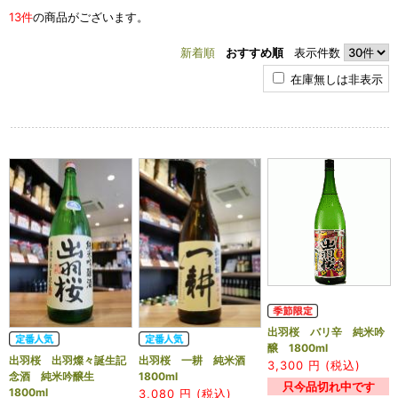
13件
の商品がございます。
新着順
おすすめ順
表示件数
在庫無しは非表示
出羽桜 バリ辛 純米吟
醸 1800ml
出羽桜 出羽燦々誕生記
出羽桜 一耕 純米酒
3,300
円 (税込)
念酒 純米吟醸生
1800ml
只今品切れ中です
1800ml
3,080
円 (税込)