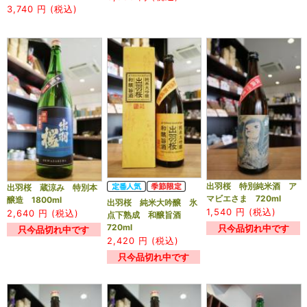
3,740
円 (税込)
出羽桜 特別純米酒 ア
出羽桜 蔵涼み 特別本
マビエさま 720ml
醸造 1800ml
出羽桜 純米大吟醸 氷
1,540
円 (税込)
2,640
円 (税込)
点下熟成 和醸旨酒
720ml
只今品切れ中です
只今品切れ中です
2,420
円 (税込)
只今品切れ中です