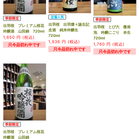
出羽桜 出羽燦々誕生記
出羽桜 プレミアム桜花
出羽桜 とび六 微発
念酒 純米吟醸生
吟醸酒 山田錦 720ml
泡 吟醸にごり 本生
720ml
1,650
円 (税込)
720ml
1,936
円 (税込)
1,760
円 (税込)
只今品切れ中です
只今品切れ中です
只今品切れ中です
出羽桜 プレミアム桜花
吟醸酒 山田錦