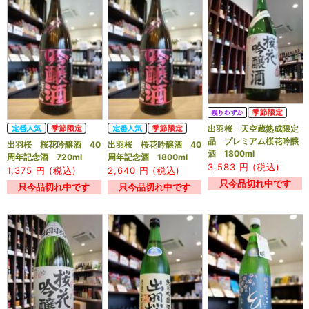
出羽桜 天空蔵熟成限定
品 プレミアム桜花吟醸
出羽桜 桜花吟醸酒 40
出羽桜 桜花吟醸酒 40
酒 1800ml
周年記念酒 720ml
周年記念酒 1800ml
3,583
円 (税込)
1,375
円 (税込)
2,640
円 (税込)
只今品切れ中です
只今品切れ中です
只今品切れ中です