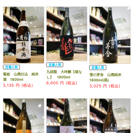
九頭龍 大吟醸【箱な
菊姫 山廃仕込 純米
雪の茅舎 山廃純米
し】 1800ml
酒 1800ml
1800ml(黒)
6,600
円 (税込)
3,135
円 (税込)
3,025
円 (税込)