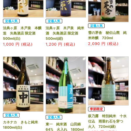
法典ヶ原 木戸泉 本醸
法典ヶ原 木戸泉 純米
雪の茅舎 秘伝山廃 純
造 矢島酒店 限定酒
酒 矢島酒店 限定酒
米吟醸 720ml
500ml(白)
500ml(紺)
2,090
円 (税込)
1,000
円 (税込)
1,200
円 (税込)
萩乃露 特別純米 十水
仕込 雨垂れ石を穿つ
カネナカ きもと純米
東一 純米酒 山田錦
火入 720ml(緑)
1800ml(白)
64% 火入れ 1800ml