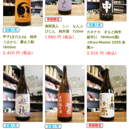
南部美人 シン なんぶ
びじん 純米酒 720ml
カネナカ きもと純米
甲子(きのえね) 純米
1,980
円 (税込)
超辛口 1800ml(黒)
うまから 磨き八割
≪Kura Master 2026 金
1800ml
賞≫
2,420
円 (税込)
3,520
円 (税込)