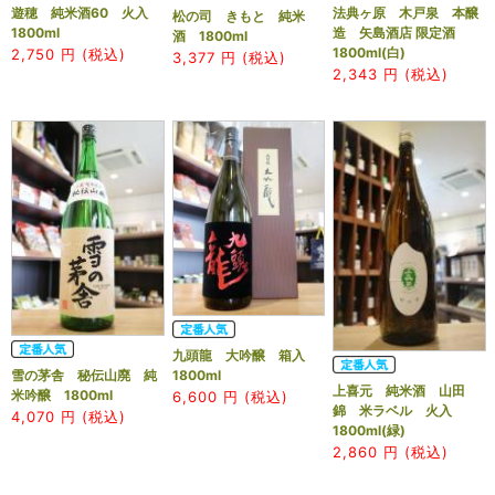
遊穂 純米酒60 火入
法典ヶ原 木戸泉 本醸
松の司 きもと 純米
1800ml
造 矢島酒店 限定酒
酒 1800ml
1800ml(白)
2,750
円 (税込)
3,377
円 (税込)
2,343
円 (税込)
九頭龍 大吟醸 箱入
1800ml
雪の茅舎 秘伝山廃 純
上喜元 純米酒 山田
米吟醸 1800ml
6,600
円 (税込)
錦 米ラベル 火入
4,070
円 (税込)
1800ml(緑)
2,860
円 (税込)