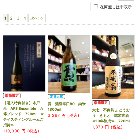
在庫無しは非表示
1
2
3
4
次へ>>
【購入特典付き】木戸
貴 濃醇辛口80 純米
泉 AFS Ensemble 万
1800ml
大七 不倒翁 ふとうお
博ブレンド 720ml ≪
3,267
円 (税込)
う きもと 純米古酒
テイスティングルームご
≪10年熟成≫ 720ml
招待≫
1,870
円 (税込)
110,000
円 (税込)