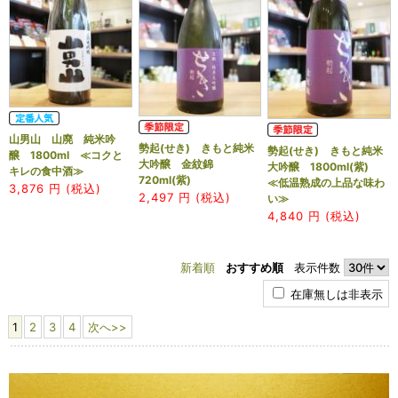
山男山 山廃 純米吟
勢起(せき) きもと純米
勢起(せき) きもと純米
醸 1800ml ≪コクと
大吟醸 金紋錦
大吟醸 1800ml(紫)
キレの食中酒≫
720ml(紫)
≪低温熟成の上品な味わ
3,876
円 (税込)
2,497
円 (税込)
い≫
4,840
円 (税込)
新着順
おすすめ順
表示件数
在庫無しは非表示
1
2
3
4
次へ>>