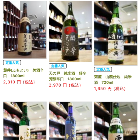
麓井(ふもとい) 美酒辛
天の戸 純米酒 醇辛
口 1800ml
菊姫 山廃仕込 純米
芳醇辛口 1800ml
2,310
円 (税込)
酒 720ml
2,970
円 (税込)
1,650
円 (税込)