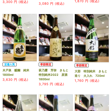
1,870
円 (税込)
3,300
円 (税込)
3,080
円 (税込)
木戸泉 醍醐 純米
萩乃露 芳弥 きもと
大那 特別純米 きもと
1800ml
特別純米2022 原酒
造り 火入れ 720ml
1800ml
3,630
円 (税込)
1,760
円 (税込)
3,795
円 (税込)