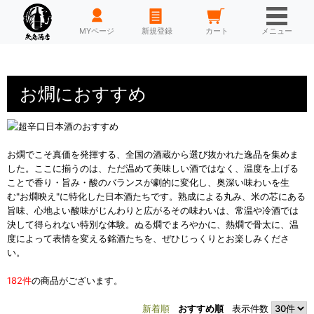
HOME
MYページ
新規登録
カート
メニュー
お燗におすすめ
お燗でこそ真価を発揮する、全国の酒蔵から選び抜かれた逸品を集めま
した。ここに揃うのは、ただ温めて美味しい酒ではなく、温度を上げる
ことで香り・旨み・酸のバランスが劇的に変化し、奥深い味わいを生
む"お燗映え"に特化した日本酒たちです。熟成による丸み、米の芯にある
旨味、心地よい酸味がじんわりと広がるその味わいは、常温や冷酒では
決して得られない特別な体験。ぬる燗でまろやかに、熱燗で骨太に、温
度によって表情を変える銘酒たちを、ぜひじっくりとお楽しみくださ
い。
182件
の商品がございます。
新着順
おすすめ順
表示件数