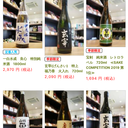
宝剣 純米酒 レトロラ
一白水成 良心 特別純
ベル 720ml ≪SAKE
米酒 1800ml
玄宰(げんさい) 特上
COMPETITION 2019 第
2,970
円 (税込)
福乃香 火入れ 720ml
1位≫
2,090
円 (税込)
1,694
円 (税込)