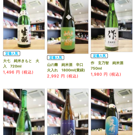
大七 純米きもと 火
作 玄乃智 純米酒
山の壽 純米酒 辛口
入 720ml
750ml
火入れ 1800ml(黄緑)
1,496
円 (税込)
1,980
円 (税込)
2,992
円 (税込)