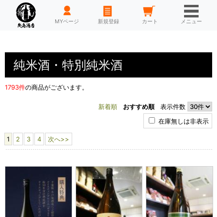
HOME
MYページ
新規登録
カート
メニュー
純米酒・特別純米酒
1793件
の商品がございます。
新着順
おすすめ順
表示件数
在庫無しは非表示
1
2
3
4
次へ>>