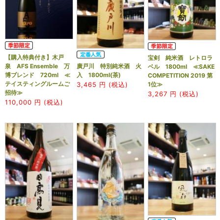
【購入特典付き】木戸
宝剣 純米酒 レトロラ
泉 AFS Ensemble 万
廣戸川 特別純米酒 火
ベル 1800ml ≪SAKE
博ブレンド 720ml ≪
入 1800ml(茶)
COMPETITION 2019 第
テイスティングルームご
1位≫
3,465
円 (税込)
招待≫
3,267
円 (税込)
110,000
円 (税込)