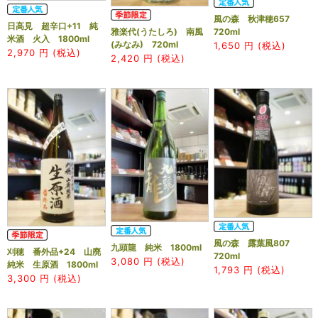
風の森 秋津穂657
日高見 超辛口+11 純
雅楽代(うたしろ) 南風
720ml
米酒 火入 1800ml
(みなみ) 720ml
1,650
円 (税込)
2,970
円 (税込)
2,420
円 (税込)
風の森 露葉風807
九頭龍 純米 1800ml
刈穂 番外品+24 山廃
720ml
3,080
円 (税込)
純米 生原酒 1800ml
1,793
円 (税込)
3,300
円 (税込)