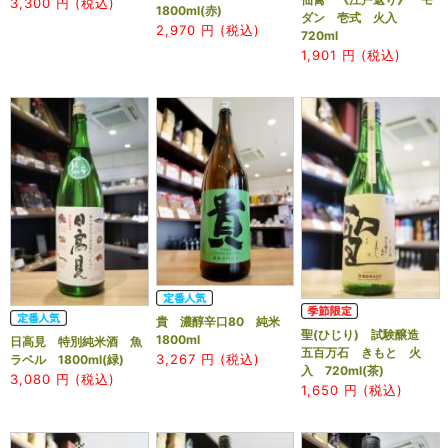
3,300
円 (税込)
1800ml(赤)
ダン 壱式 火入
2,970
円 (税込)
720ml
1,901
円 (税込)
貴 濃醇辛口80 純米
聖(ひじり) 試験醸造
1800ml
日高見 特別純米酒 魚
五百万石 きもと 火
3,267
円 (税込)
ラベル 1800ml(緑)
入 720ml(茶)
3,080
円 (税込)
1,650
円 (税込)