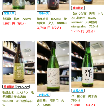
【8/10入荷】天明 さら
さら純米生 lovely
九頭龍 純米 720ml
陸奥八仙 ISARIBI 特
summer 天体観測
別純米 火入 1800ml
1,601
円 (税込)
stargazing 720ml
3,740
円 (税込)
1,705
円 (税込)
明鏡止水 ぶんげつ 地
作 穂乃智 純米酒
元茂田井産 山恵錦
吉田蔵u 石川門 火
750ml
1800ml ≪正統派辛口
入 720ml
1,980
円 (税込)
≫