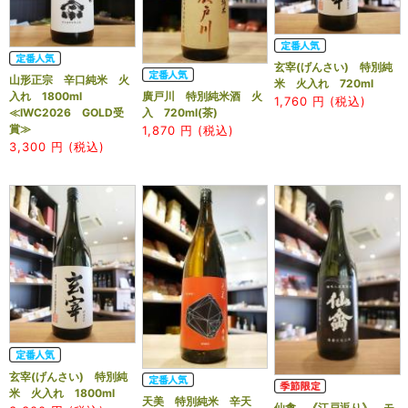
玄宰(げんさい) 特別純
山形正宗 辛口純米 火
米 火入れ 720ml
入れ 1800ml
廣戸川 特別純米酒 火
1,760
円 (税込)
≪IWC2026 GOLD受
入 720ml(茶)
賞≫
1,870
円 (税込)
3,300
円 (税込)
玄宰(げんさい) 特別純
米 火入れ 1800ml
天美 特別純米 辛天
仙禽 《江戸返り》 モ