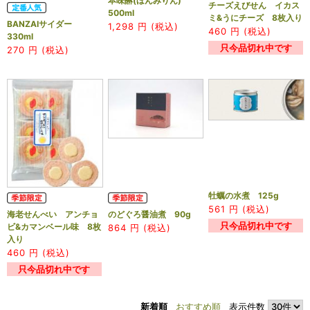
本味醂(ほんみりん)
チーズえびせん イカス
500ml
ミ&うにチーズ 8枚入り
BANZAIサイダー
1,298
円 (税込)
460
円 (税込)
330ml
只今品切れ中です
270
円 (税込)
牡蠣の水煮 125g
561
円 (税込)
海老せんべい アンチョ
のどぐろ醤油煮 90g
只今品切れ中です
ビ&カマンベール味 8枚
864
円 (税込)
入り
460
円 (税込)
只今品切れ中です
新着順
おすすめ順
表示件数