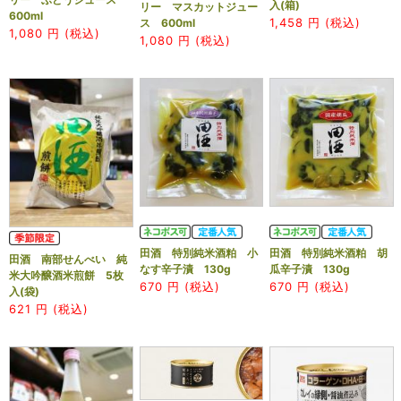
入(箱)
リー マスカットジュー
600ml
1,458
円 (税込)
ス 600ml
1,080
円 (税込)
1,080
円 (税込)
田酒 特別純米酒粕 小
田酒 特別純米酒粕 胡
田酒 南部せんべい 純
なす辛子漬 130g
瓜辛子漬 130g
米大吟醸酒米煎餅 5枚
670
円 (税込)
670
円 (税込)
入(袋)
621
円 (税込)