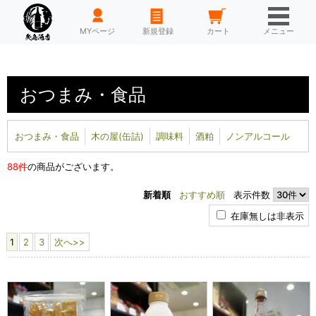
HOME
MYページ
新規登録
カート
メニュー
おつまみ・食品
おつまみ・食品
木の屋(缶詰)
調味料
酒粕
ノンアルコール
88件
の商品がございます。
新着順
おすすめ順
表示件数
在庫無しは非表示
1
2
3
次へ>>