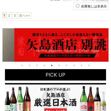
在庫無しは非表示
1
2
3
次へ>>
PICK UP