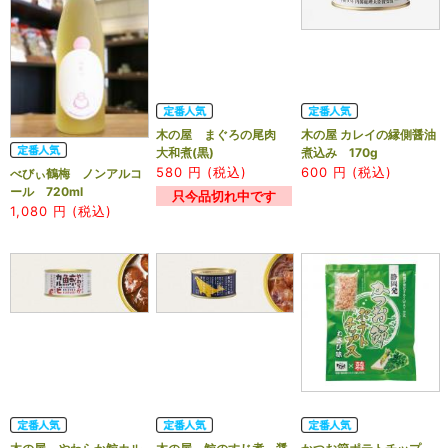
木の屋 まぐろの尾肉
木の屋 カレイの縁側醤油
大和煮(黒)
煮込み 170g
580
円 (税込)
600
円 (税込)
べびぃ鶴梅 ノンアルコ
ール 720ml
只今品切れ中です
1,080
円 (税込)