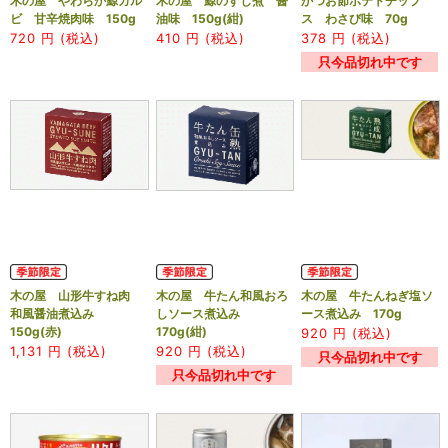
木の屋 やわらか鯨カル
木の屋 鯨のすじ煮 醤
かつお節ポテトチップ
ビ 甘辛焼肉味 150g
油味 150g(紺)
ス わさび味 70g
720
円 (税込)
410
円 (税込)
378
円 (税込)
只今品切れ中です
木の屋 山形牛すね肉
木の屋 牛たん和風おろ
木の屋 牛たんねぎ塩ソ
和風醤油煮込み
しソース煮込み
ース煮込み 170g
150g(赤)
170g(紺)
920
円 (税込)
1,131
円 (税込)
920
円 (税込)
只今品切れ中です
只今品切れ中です