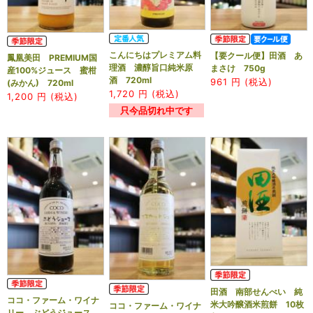
こんにちはプレミアム料
【要クール便】田酒 あ
鳳凰美田 PREMIUM国
理酒 濃醇旨口純米原
まさけ 750g
産100%ジュース 蜜柑
酒 720ml
961
円 (税込)
(みかん) 720ml
1,720
円 (税込)
1,200
円 (税込)
只今品切れ中です
田酒 南部せんべい 純
ココ・ファーム・ワイナ
米大吟醸酒米煎餅 10枚
ココ・ファーム・ワイナ
リー ぶどうジュース