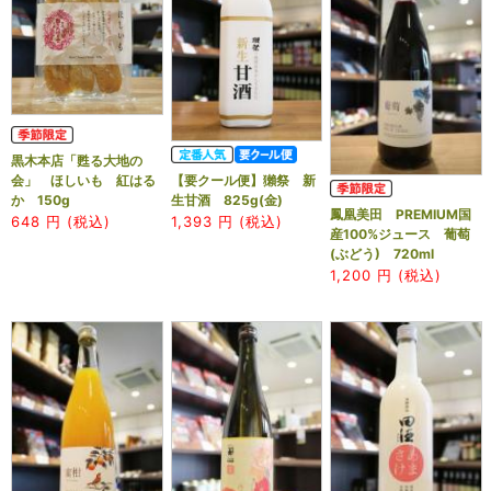
黒木本店「甦る大地の
【要クール便】獺祭 新
会」 ほしいも 紅はる
生甘酒 825g(金)
か 150g
鳳凰美田 PREMIUM国
1,393
円 (税込)
648
円 (税込)
産100%ジュース 葡萄
(ぶどう) 720ml
1,200
円 (税込)