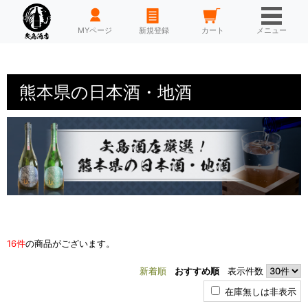
HOME
MYページ
新規登録
カート
メニュー
熊本県の日本酒・地酒
16件
の商品がございます。
新着順
おすすめ順
表示件数
在庫無しは非表示