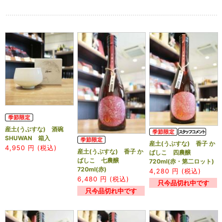
産土(うぶすな) 酒碗
SHUWAN 箱入
産土(うぶすな) 香子 か
4,950
円 (税込)
産土(うぶすな) 香子 か
ばしこ 四農醸
ばしこ 七農醸
720ml(赤・第二ロット)
720ml(赤)
4,280
円 (税込)
6,480
円 (税込)
只今品切れ中です
只今品切れ中です