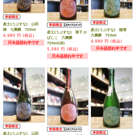
産土(うぶすな) 山田
錦 七農醸 720ml
産土(うぶすな) 穂増
産土(うぶすな) 香子 か
4,980
円 (税込)
六農醸 720ml
ばしこ 六農醸
4,980
円 (税込)
只今品切れ中です
720ml(赤)
只今品切れ中です
5,580
円 (税込)
只今品切れ中です
産土(うぶすな) 山田