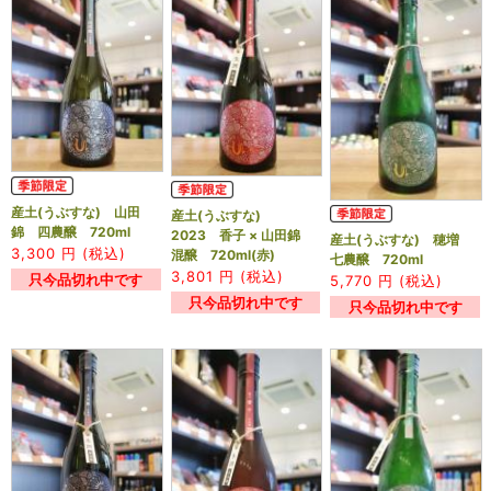
産土(うぶすな) 山田
産土(うぶすな)
錦 四農醸 720ml
2023 香子 × 山田錦
産土(うぶすな) 穂増
3,300
円 (税込)
混醸 720ml(赤)
七農醸 720ml
3,801
円 (税込)
只今品切れ中です
5,770
円 (税込)
只今品切れ中です
只今品切れ中です