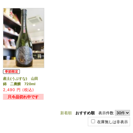
産土(うぶすな) 山田
錦 二農醸 720ml
2,490
円 (税込)
只今品切れ中です
新着順
おすすめ順
表示件数
在庫無しは非表示