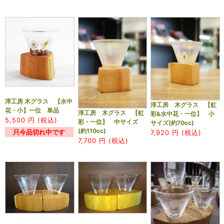
淳工房 木グラス 【水中
淳工房 木グラス 【虹
花・小】一位 単品
淳工房 木グラス 【虹
彩&水中花・一位】 小
5,500
円 (税込)
彩・一位】 中サイズ
サイズ(約70cc)
(約110cc)
只今品切れ中です
7,920
円 (税込)
7,700
円 (税込)