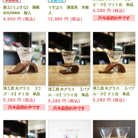
ビ・小】ツツミ台 単品
産土(うぶすな) 酒碗
うすはり 酒道具 木箱
5,280
円 (税込)
SHUWAN 箱入
入
只今品切れ中です
4,950
円 (税込)
12,980
円 (税込)
淳工房 木グラス 【ウ
淳工房 木グラス 【バブ
淳工房 木グラス 【バブ
ズ・小】ナミ台 単品
ル・小】ナミ台 単品
ル・小】ツツミ台 単品
5,280
円 (税込)
5,280
円 (税込)
5,280
円 (税込)
只今品切れ中です
只今品切れ中です