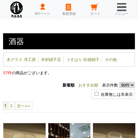
HOME
MYページ
新規登録
カート
メニュー
酒器
木グラス 淳工房
木村硝子店
うすはり 松徳硝子
その他
57件
の商品がございます。
新着順
おすすめ順
表示件数
在庫無しは非表示
1
2
次へ>>