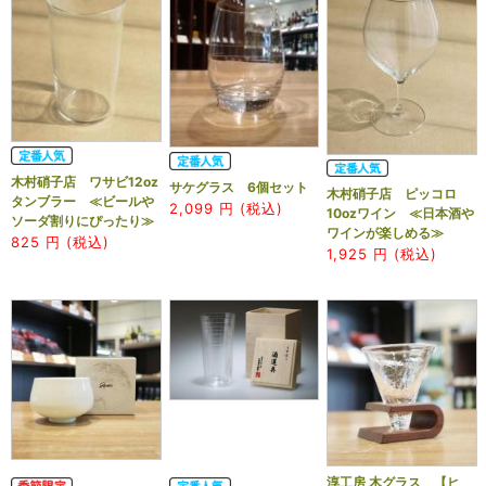
木村硝子店 ワサビ12oz
サケグラス 6個セット
木村硝子店 ピッコロ
タンブラー ≪ビールや
2,099
円 (税込)
10ozワイン ≪日本酒や
ソーダ割りにぴったり≫
ワインが楽しめる≫
825
円 (税込)
1,925
円 (税込)
淳工房 木グラス 【ヒ