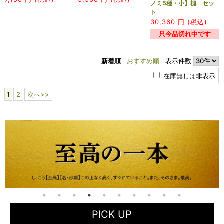
ノミ5種・小】槐 セッ
ト
30,360
円 (税込)
只今品切れ中です
新着順
おすすめ順
表示件数
在庫無しは非表示
1
2
次へ>>
PICK UP