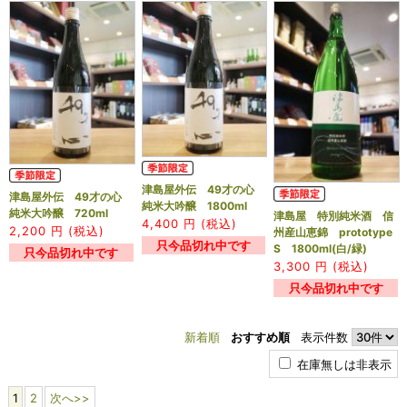
津島屋外伝 49才の心
津島屋外伝 49才の心
純米大吟醸 1800ml
純米大吟醸 720ml
津島屋 特別純米酒 信
4,400
円 (税込)
2,200
円 (税込)
州産山恵錦 prototype
只今品切れ中です
S 1800ml(白/緑)
只今品切れ中です
3,300
円 (税込)
只今品切れ中です
新着順
おすすめ順
表示件数
在庫無しは非表示
1
2
次へ>>