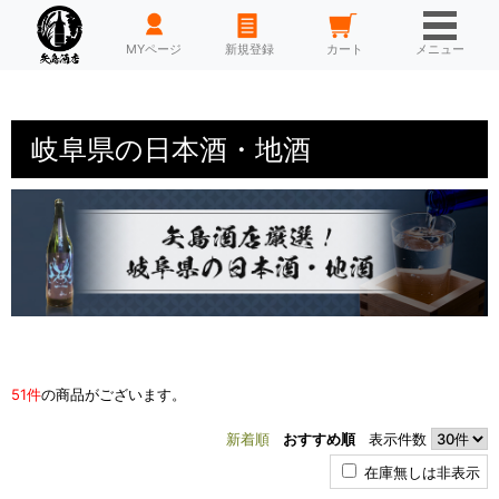
HOME
MYページ
新規登録
カート
メニュー
岐阜県の日本酒・地酒
51件
の商品がございます。
新着順
おすすめ順
表示件数
在庫無しは非表示