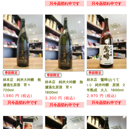
只今品切れ中です
只今品切れ中です
林本店 純米大吟醸 無
林本店 鶯啼(おうて
林本店 純米大吟醸 無
濾過生原酒 宵々
い) 純米吟醸 原酒 2
濾過生原酒 宵々
720ml
年熟成 火入 1800ml
1800ml
1,980
円 (税込)
2,970
円 (税込)
3,300
円 (税込)
只今品切れ中です
只今品切れ中です
只今品切れ中です