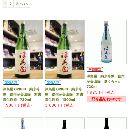
1
2
次へ>>
津島屋 純米吟醸 信州
産美山錦 夏うららか
720ml
津島屋 ORIGIN 純米吟
津島屋 ORIGIN 純米吟
1,925
円 (税込)
醸 信州産美山錦 無濾
醸 信州産美山錦 無濾
只今品切れ中です
過生原酒 720ml
過生原酒 1800ml
1,980
円 (税込)
3,630
円 (税込)