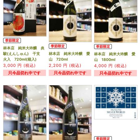
林本店 純米大吟醸 炎
林本店 純米大吟醸 愛
駿(えんしゅん) 干支
林本店 純米大吟醸 愛
山 720ml
火入 720ml(箱入)
山 1800ml
2,200
円 (税込)
3,000
円 (税込)
4,000
円 (税込)
只今品切れ中です
只今品切れ中です
只今品切れ中です