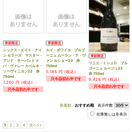
シックス・エイト・ナイ
ルイ・ボワイヨ ブルゴ
ン セラーズ マスター・
ーニュ ムーラン・ナ・ヴ
アンド・サーバント ナ
ァン ルショー23 赤
リニエ・ミシュロ ブル
パ・ヴァレー カベルネ・
750ml
ゴーニュ ルージュ23
ソーヴィニヨン22 赤
5,185
円 (税込)
赤 750ml
750ml
只今品切れ中です
9,428
円 (税込)
7,260
円 (税込)
只今品切れ中です
只今品切れ中です
新着順
おすすめ順
表示件数
在庫無しは非表示
1
2
3
4
次へ>>