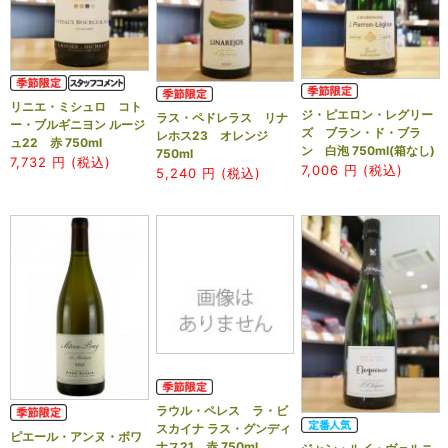
リニエ・ミシュロ コト
ジ・ピエロン・レグリー
ラス・ペドレラス リナ
ー・ブルギニヨン ルージ
ズ ブラン・ド・ブラ
レホス23 オレンジ
ュ22 赤 750ml
ン 白泡 750ml(箱なし)
750ml
7,732
円 (税込)
7,006
円 (税込)
5,240
円 (税込)
ラウル・ペレス ラ・ビ
スカイナ ラス・グンディ
ピエール・アンヌ・ボワ
ナス21 赤 750ml