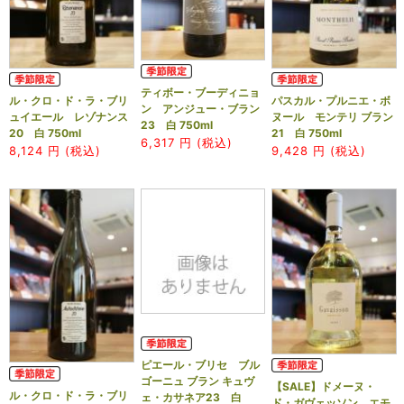
ティボー・ブーディニョ
ル・クロ・ド・ラ・ブリ
パスカル・プルニエ・ボ
ン アンジュー・ブラン
ュイエール レゾナンス
ヌール モンテリ ブラン
23 白 750ml
20 白 750ml
21 白 750ml
6,317
円 (税込)
8,124
円 (税込)
9,428
円 (税込)
ピエール・ブリセ ブル
ゴーニュ ブラン キュヴ
【SALE】ドメーヌ・
ル・クロ・ド・ラ・ブリ
ェ・カサネア23 白
ド・ガヴェッソン エモ