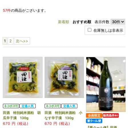
57件
の商品がございます。
新着順
おすすめ順
表示件数
在庫無しは非表示
1
2
次へ>>
田酒 特別純米酒粕 胡
田酒 特別純米酒粕 小
瓜辛子漬 130g
なす辛子漬 130g
670
円 (税込)
670
円 (税込)
【要クール便】田酒