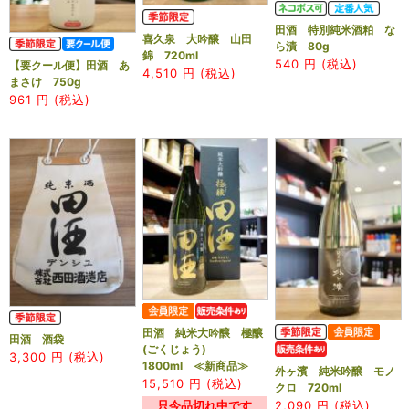
田酒 特別純米酒粕 な
喜久泉 大吟醸 山田
ら漬 80g
錦 720ml
540
円 (税込)
【要クール便】田酒 あ
4,510
円 (税込)
まさけ 750g
961
円 (税込)
田酒 純米大吟醸 極醸
田酒 酒袋
(ごくじょう)
3,300
円 (税込)
1800ml ≪新商品≫
外ヶ濱 純米吟醸 モノ
15,510
円 (税込)
クロ 720ml
只今品切れ中です
2,090
円 (税込)