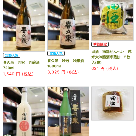
田酒 南部せんべい 純
米大吟醸酒米煎餅 5枚
喜久泉 吟冠 吟醸酒
喜久泉 吟冠 吟醸酒
入(袋)
1800ml
720ml
621
円 (税込)
3,025
円 (税込)
1,540
円 (税込)