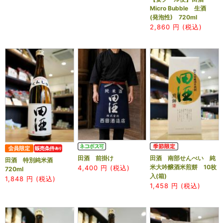
Micro Bubble 生酒
(発泡性) 720ml
2,860
円 (税込)
田酒 前掛け
田酒 南部せんべい 純
田酒 特別純米酒
米大吟醸酒米煎餅 10枚
4,400
円 (税込)
720ml
入(箱)
1,848
円 (税込)
1,458
円 (税込)