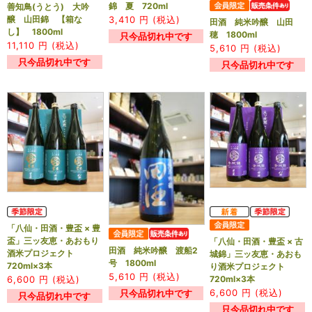
錦 夏 720ml
善知鳥(うとう) 大吟
3,410
円 (税込)
醸 山田錦 【箱な
田酒 純米吟醸 山田
し】 1800ml
穂 1800ml
只今品切れ中です
11,110
円 (税込)
5,610
円 (税込)
只今品切れ中です
只今品切れ中です
「八仙・田酒・豊盃 × 豊
盃」三ッ友恵・あおもり
「八仙・田酒・豊盃 × 古
田酒 純米吟醸 渡船2
酒米プロジェクト
城錦」三ッ友恵・あおも
号 1800ml
720ml×3本
り酒米プロジェクト
5,610
円 (税込)
6,600
円 (税込)
720ml×3本
6,600
円 (税込)
只今品切れ中です
只今品切れ中です
只今品切れ中です