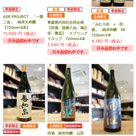
AQE PROJECT 「一期
二会」 純米大吟醸
青森県内四社合同企画
「みむろ杉 × 田
【720ml×4本】
【田酒・陸奥八仙・鳩正
酒」 純米吟醸 56
11,000
円 (税込)
宗・豊盃】 スプリング
720ml×2本
ドロップ 720ml×4本
只今品切れ中です
4,180
円 (税込)
7,040
円 (税込)
只今品切れ中です
只今品切れ中です
田酒 純米吟醸 山田