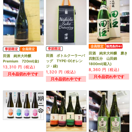
田酒 純米大吟醸 磨き
田酒 ボトルクーラーバ
田酒 純米大吟醸
四割五分 山田錦
ッグ TYPE-O(オレン
Premium 720ml(金)
1800ml(箱入)
ジ・緑)
13,310
円 (税込)
8,360
円 (税込)
1,320
円 (税込)
只今品切れ中です
只今品切れ中です
只今品切れ中です