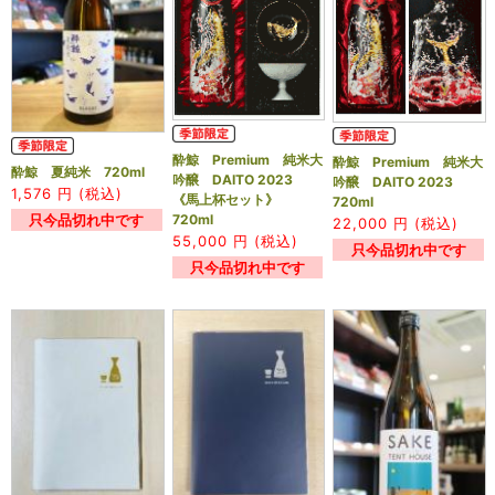
酔鯨 Premium 純米大
酔鯨 Premium 純米大
酔鯨 夏純米 720ml
吟醸 DAITO 2023
吟醸 DAITO 2023
1,576
円 (税込)
《馬上杯セット》
720ml
720ml
只今品切れ中です
22,000
円 (税込)
55,000
円 (税込)
只今品切れ中です
只今品切れ中です