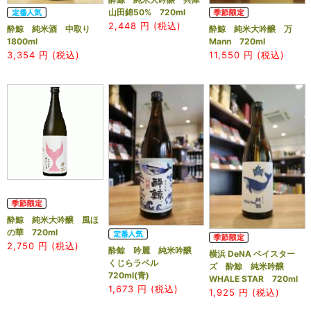
山田錦50% 720ml
2,448
円 (税込)
酔鯨 純米酒 中取り
酔鯨 純米大吟醸 万
1800ml
Mann 720ml
3,354
円 (税込)
11,550
円 (税込)
酔鯨 純米大吟醸 風ほ
の華 720ml
2,750
円 (税込)
酔鯨 吟麗 純米吟醸
横浜 DeNA ベイスター
くじらラベル
ズ 酔鯨 純米吟醸
720ml(青)
WHALE STAR 720ml
1,673
円 (税込)
1,925
円 (税込)