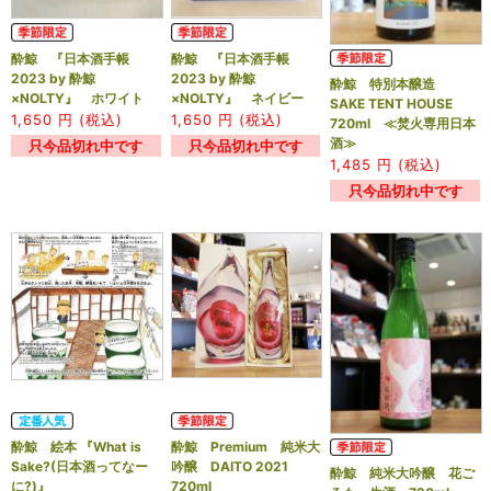
酔鯨 『日本酒手帳
酔鯨 『日本酒手帳
2023 by 酔鯨
2023 by 酔鯨
酔鯨 特別本醸造
×NOLTY』 ホワイト
×NOLTY』 ネイビー
SAKE TENT HOUSE
1,650
円 (税込)
1,650
円 (税込)
720ml ≪焚火専用日本
酒≫
只今品切れ中です
只今品切れ中です
1,485
円 (税込)
只今品切れ中です
酔鯨 絵本 『What is
酔鯨 Premium 純米大
Sake?(日本酒ってなー
吟醸 DAITO 2021
酔鯨 純米大吟醸 花ご
に?)』
720ml