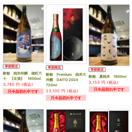
酔鯨 純米吟醸 雄町六
酔鯨 Premium 純米大
酔鯨 夏純米 1800ml
十 【生酒】 1800ml
吟醸 DAITO 2024
3,153
円 (税込)
3,740
円 (税込)
720ml
只今品切れ中です
23,100
円 (税込)
只今品切れ中です
只今品切れ中です