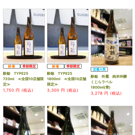
酔鯨 TYPE25
酔鯨 TYPE25
酔鯨 吟麗 純米吟醸
720ml ≪全国10店舗限
1800ml ≪全国10店舗
くじらラベル
定≫
限定≫
1800ml(青)
1,750
円 (税込)
3,300
円 (税込)
3,278
円 (税込)