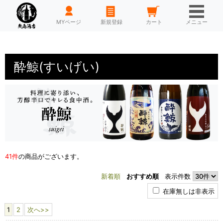
HOME
MYページ
新規登録
カート
メニュー
酔鯨(すいげい)
41件
の商品がございます。
新着順
おすすめ順
表示件数
在庫無しは非表示
1
2
次へ>>