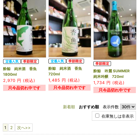
酔鯨 純米酒 香魚
酔鯨 純米酒 香魚
酔鯨 吟麗 SUMMER
720ml
1800ml
純米吟醸 720ml
1,485
円 (税込)
2,970
円 (税込)
1,734
円 (税込)
只今品切れ中です
只今品切れ中です
只今品切れ中です
新着順
おすすめ順
表示件数
在庫無しは非表示
1
2
次へ>>