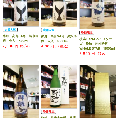
酔鯨 高育54号 純米吟
酔鯨 高育54号 純米吟
横浜 DeNA ベイスター
醸 火入 720ml
醸 火入 1800ml
ズ 酔鯨 純米吟醸
2,000
円 (税込)
4,000
円 (税込)
WHALE STAR 1800ml
3,850
円 (税込)
酔鯨 純米大吟醸 兵庫