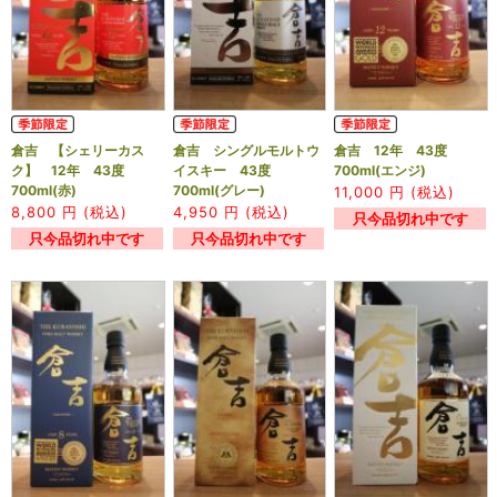
倉吉 【シェリーカス
倉吉 シングルモルトウ
倉吉 12年 43度
ク】 12年 43度
イスキー 43度
700ml(エンジ)
700ml(赤)
700ml(グレー)
11,000
円 (税込)
8,800
円 (税込)
4,950
円 (税込)
只今品切れ中です
只今品切れ中です
只今品切れ中です