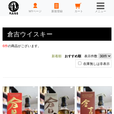
HOME
MYページ
新規登録
カート
メニュー
倉吉ウイスキー
6件
の商品がございます。
新着順
おすすめ順
表示件数
在庫無しは非表示