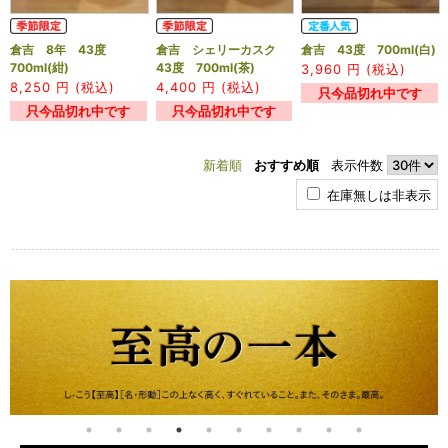
倉吉 8年 43度
倉吉 シェリーカスク
倉吉 43度 700ml(白)
700ml(紺)
43度 700ml(茶)
3,960
円 (税込)
8,250
円 (税込)
4,400
円 (税込)
只今品切れ中です
只今品切れ中です
只今品切れ中です
新着順
おすすめ順
表示件数
在庫無しは非表示