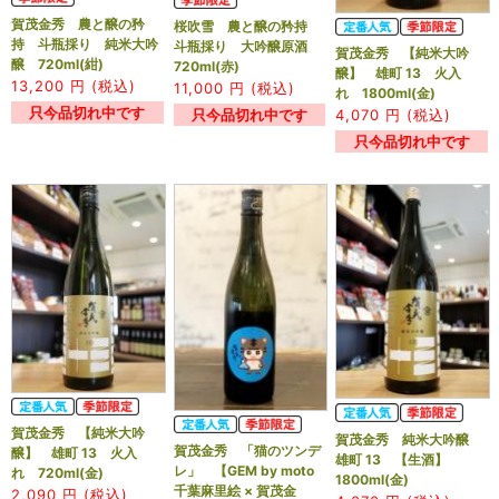
賀茂金秀 農と醸の矜
桜吹雪 農と醸の矜持
持 斗瓶採り 純米大吟
斗瓶採り 大吟醸原酒
賀茂金秀 【純米大吟
醸 720ml(紺)
720ml(赤)
醸】 雄町 13 火入
13,200
円 (税込)
11,000
円 (税込)
れ 1800ml(金)
只今品切れ中です
只今品切れ中です
4,070
円 (税込)
只今品切れ中です
賀茂金秀 【純米大吟
賀茂金秀 純米大吟醸
賀茂金秀 「猫のツンデ
醸】 雄町 13 火入
雄町 13 【生酒】
レ」 【GEM by moto
れ 720ml(金)
1800ml(金)
千葉麻里絵 × 賀茂金
2,090
円 (税込)