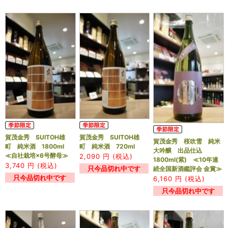
賀茂金秀 SUITOH雄
賀茂金秀 SUITOH雄
賀茂金秀 桜吹雪 純米
町 純米酒 1800ml
町 純米酒 720ml
大吟醸 出品仕込
≪自社栽培×6号酵母≫
2,090
円 (税込)
1800ml(紫) ≪10年連
3,740
円 (税込)
只今品切れ中です
続全国新酒鑑評会 金賞≫
只今品切れ中です
6,160
円 (税込)
只今品切れ中です