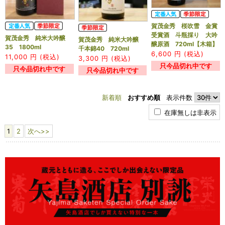
賀茂金秀 桜吹雪 金賞
受賞酒 斗瓶採り 大吟
賀茂金秀 純米大吟醸
賀茂金秀 純米大吟醸
醸原酒 720ml【木箱】
35 1800ml
千本錦40 720ml
6,600
円 (税込)
11,000
円 (税込)
3,300
円 (税込)
只今品切れ中です
只今品切れ中です
只今品切れ中です
新着順
おすすめ順
表示件数
在庫無しは非表示
1
2
次へ>>