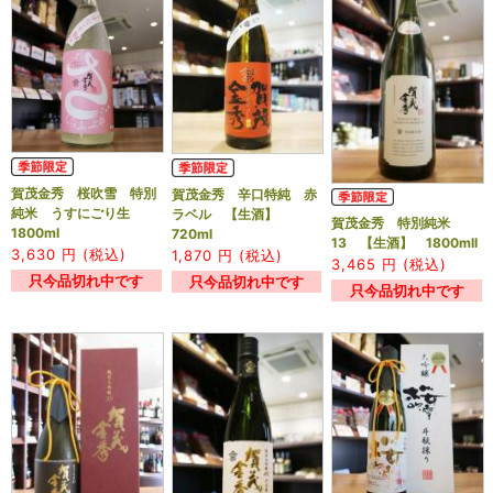
賀茂金秀 桜吹雪 特別
賀茂金秀 辛口特純 赤
純米 うすにごり生
ラベル 【生酒】
賀茂金秀 特別純米
1800ml
720ml
13 【生酒】 1800mll
3,630
円 (税込)
1,870
円 (税込)
3,465
円 (税込)
只今品切れ中です
只今品切れ中です
只今品切れ中です