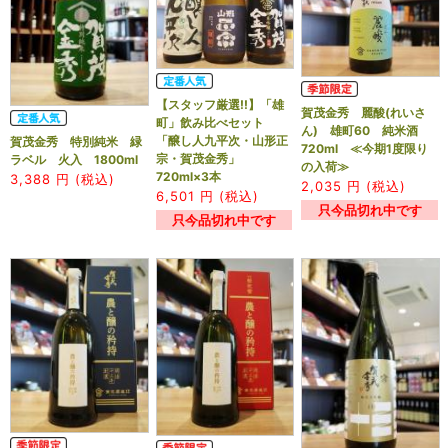
【スタッフ厳選!!】「雄
賀茂金秀 麗酸(れいさ
町」飲み比べセット
ん) 雄町60 純米酒
「醸し人九平次・山形正
賀茂金秀 特別純米 緑
720ml ≪今期1度限り
宗・賀茂金秀」
ラベル 火入 1800ml
の入荷≫
720ml×3本
3,388
円 (税込)
2,035
円 (税込)
6,501
円 (税込)
只今品切れ中です
只今品切れ中です