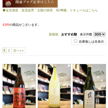
◆金光酒造 賀茂金秀「太陽の雨音 苺/檸檬」リキュールはこちら
43件
の商品がございます。
新着順
おすすめ順
表示件数
在庫無しは非表示
1
2
次へ>>