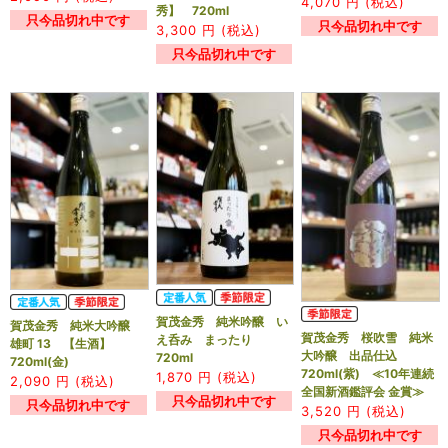
4,070
円 (税込)
秀】 720ml
只今品切れ中です
只今品切れ中です
3,300
円 (税込)
只今品切れ中です
賀茂金秀 純米吟醸 い
賀茂金秀 純米大吟醸
賀茂金秀 桜吹雪 純米
え呑み まったり
雄町 13 【生酒】
大吟醸 出品仕込
720ml
720ml(金)
720ml(紫) ≪10年連続
1,870
円 (税込)
2,090
円 (税込)
全国新酒鑑評会 金賞≫
只今品切れ中です
只今品切れ中です
3,520
円 (税込)
只今品切れ中です