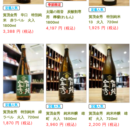
太陽の雨音 炭酸割専
賀茂金秀 辛口 特別純
賀茂金秀 特別純米
用 檸檬(れもん)
米 赤ラベル 火入
13 火入 720ml
1800ml
1800ml
1,925
円 (税込)
4,197
円 (税込)
3,388
円 (税込)
賀茂金秀 特別純米 緑
賀茂金秀 純米吟醸 雄
賀茂金秀 純米吟醸 雄
ラベル 火入 720ml
町 火入 1800ml
町 火入 720ml
1,870
円 (税込)
3,960
円 (税込)
2,200
円 (税込)