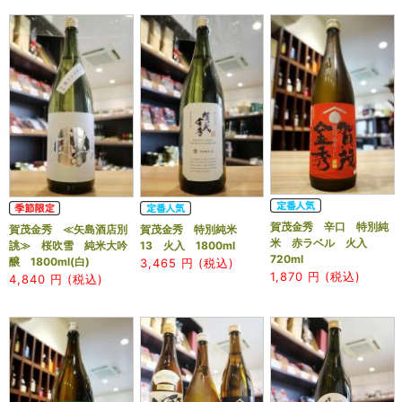
賀茂金秀 辛口 特別純
賀茂金秀 ≪矢島酒店別
賀茂金秀 特別純米
米 赤ラベル 火入
誂≫ 桜吹雪 純米大吟
13 火入 1800ml
720ml
醸 1800ml(白)
3,465
円 (税込)
1,870
円 (税込)
4,840
円 (税込)