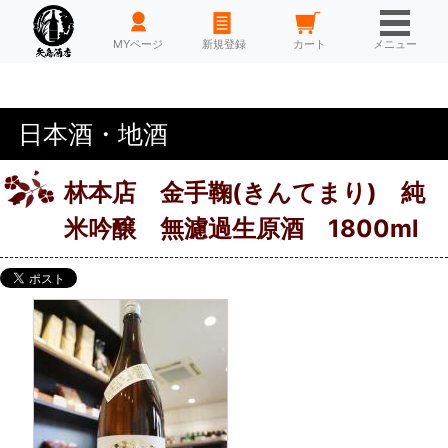
HOME
MYページ
新規登録
カート
メニュー
日本酒・地酒
林本店 金手鞠(きんてまり) 純
米吟醸 無濾過生原酒 1800ml