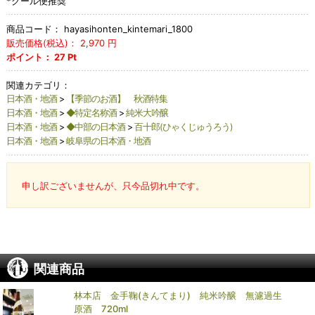
*クール便推奨
商品コード：
hayasihonten_kintemari_1800
販売価格(税込)：
2,970
円
ポイント：
27
Pt
関連カテゴリ：
日本酒・地酒
>
【季節のお酒】 秋酒特集
日本酒・地酒
>
◆特定名称酒
>
純米大吟醸
日本酒・地酒
>
◆中部の日本酒
>
百十郎(ひゃくじゅうろう)
日本酒・地酒
>
岐阜県の日本酒・地酒
申し訳ございませんが、只今品切れ中です。
関連商品
林本店 金手鞠(きんてまり) 純米吟醸 無濾過生
原酒 720ml