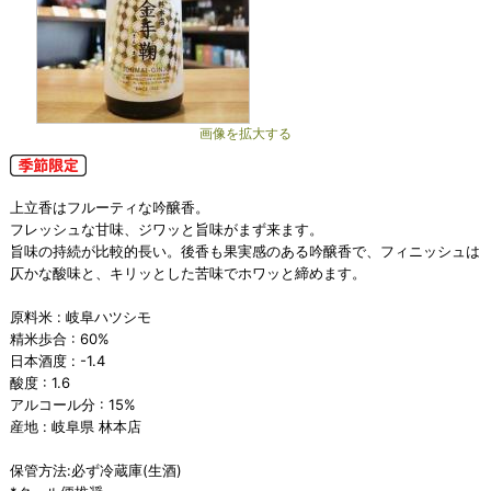
画像を拡大する
上立香はフルーティな吟醸香。
フレッシュな甘味、ジワッと旨味がまず来ます。
旨味の持続が比較的長い。後香も果実感のある吟醸香で、フィニッシュは
仄かな酸味と、キリッとした苦味でホワッと締めます。
原料米 : 岐阜ハツシモ
精米歩合 : 60%
日本酒度 : -1.4
酸度 : 1.6
アルコール分 : 15%
産地 : 岐阜県 林本店
保管方法:必ず冷蔵庫(生酒)