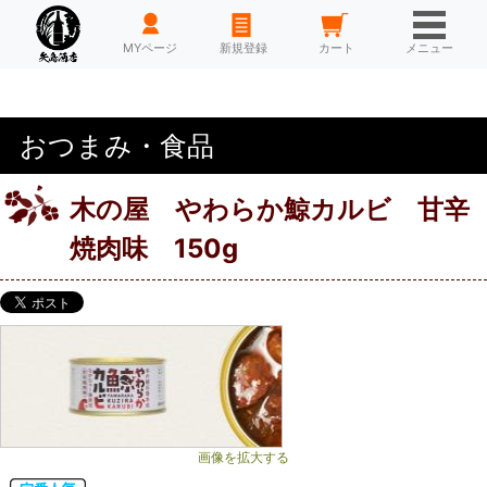
HOME
MYページ
新規登録
カート
メニュー
おつまみ・食品
木の屋 やわらか鯨カルビ 甘辛
焼肉味 150g
画像を拡大する