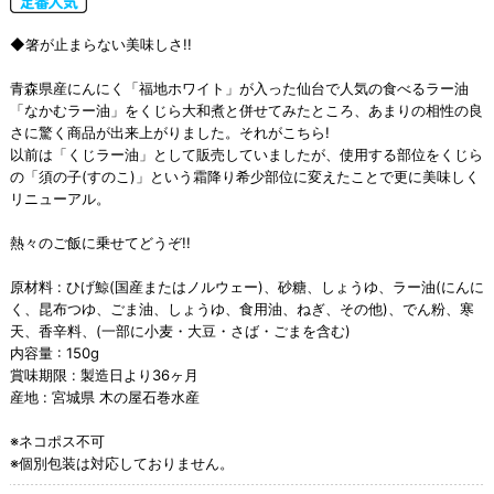
◆箸が止まらない美味しさ!!
青森県産にんにく「福地ホワイト」が入った仙台で人気の食べるラー油
「なかむラー油」をくじら大和煮と併せてみたところ、あまりの相性の良
さに驚く商品が出来上がりました。それがこちら!
以前は「くじラー油」として販売していましたが、使用する部位をくじら
の「須の子(すのこ)」という霜降り希少部位に変えたことで更に美味しく
リニューアル。
熱々のご飯に乗せてどうぞ!!
原材料 : ひげ鯨(国産またはノルウェー)、砂糖、しょうゆ、ラー油(にんに
く、昆布つゆ、ごま油、しょうゆ、食用油、ねぎ、その他)、でん粉、寒
天、香辛料、(一部に小麦・大豆・さば・ごまを含む)
内容量 : 150g
賞味期限 : 製造日より36ヶ月
産地 : 宮城県 木の屋石巻水産
※ネコポス不可
※個別包装は対応しておりません。