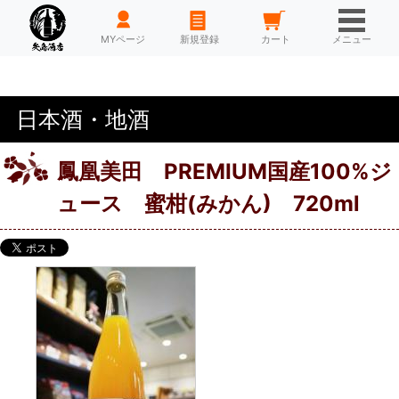
HOME
MYページ
新規登録
カート
メニュー
日本酒・地酒
鳳凰美田 PREMIUM国産100%ジ
ュース 蜜柑(みかん) 720ml