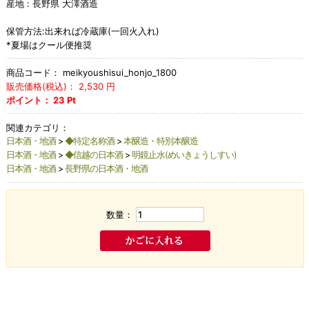
産地 : 長野県 大澤酒造
保管方法:出来れば冷蔵庫(一回火入れ)
*夏場はクール便推奨
商品コード：
meikyoushisui_honjo_1800
販売価格(税込)：
2,530
円
ポイント：
23
Pt
関連カテゴリ：
日本酒・地酒
>
◆特定名称酒
>
本醸造・特別本醸造
日本酒・地酒
>
◆信越の日本酒
>
明鏡止水(めいきょうしすい)
日本酒・地酒
>
長野県の日本酒・地酒
数量：