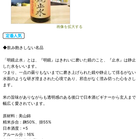
画像を拡大する
◆飲み飽きしない名品
「明鏡止水」とは、『明鏡』はきれいに磨いた鏡のこと、『止水』は静止
した水をいいます。
つまり、一点の曇りもないまでに磨き上げられた鏡や静止して揺るがない
水面のような研ぎ澄まされた心境であり、邪念がなく澄み切った心をさし
ます。
米の旨味がありながらも透明感のある後口で日本酒ビギナーから玄人まで
幅広く愛されています。
原材料 : 美山錦
精米歩合 : 麹50%、掛55%
日本酒度 : +5
アルール分 : 16%