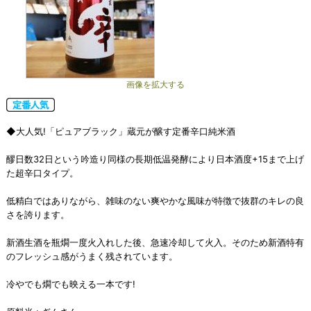
画像を拡大する
◆大人気!「ピュアブラック」蔵元が醸す定番辛口純米酒
醪日数32日という吟造り同様の長期低温発酵により日本酒度+15まで上げ
た超辛口タイプ。
低精白ではありながら、雑味のない爽やかな風味が特徴で抜群のキレの良
さを誇ります。
新酒生酒を瓶燗一度火入れした後、急速冷却して火入。そのため新酒特有
のフレッシュ感がうまく残されています。
冷やでも燗でも映える一本です!