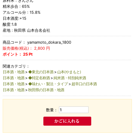
原料米 : ぎんさん
精米歩合 : 65%
アルコール分 : 15.8%
日本酒度:+15
酸度:1.8
産地 : 秋田県 山本合名会社
商品コード：
yamamoto_dokara_1800
販売価格(税込)：
2,800
円
ポイント：
25
Pt
関連カテゴリ：
日本酒・地酒
>
◆東北の日本酒
>
山本(やまもと)
日本酒・地酒
>
◆特定名称酒
>
純米酒・特別純米酒
日本酒・地酒
>
◆味わい・製法・タイプ
>
超辛口の日本酒
日本酒・地酒
>
秋田県の日本酒・地酒
数量：