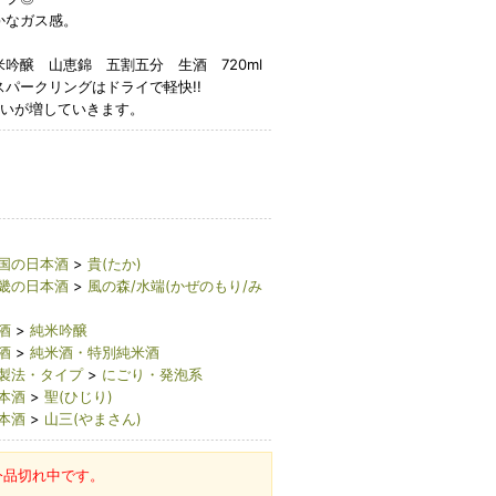
かなガス感。
吟醸 山恵錦 五割五分 生酒 720ml
パークリングはドライで軽快!!
わいが増していきます。
国の日本酒
>
貴(たか)
畿の日本酒
>
風の森/水端(かぜのもり/み
酒
>
純米吟醸
酒
>
純米酒・特別純米酒
製法・タイプ
>
にごり・発泡系
本酒
>
聖(ひじり)
本酒
>
山三(やまさん)
今品切れ中です。