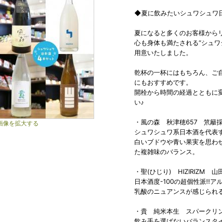
◆夏に飲みたいシュワシュワ
夏になると多くのお客様から
心も身体も満たされる“シュワ
用意いたしました。
乾杯の一杯にはもちろん、ご
にもおすすめです。
開栓から時間の経過とともに
い♪
・風の森 秋津穂657 笊籬採り
画像を拡大する
シュワシュワ系日本酒を代表す
白いブドウや青い果実を思わ
た複雑味のバランス。
・聖(ひじり) HIZIRIZM 
日本酒度-100の超個性派!!
乳酸のニュアンスが感じられる
・貴 純米本生 スパークリング
飲み手を選ばないバランスタ