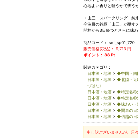
心地よい香りと軽やかで爽や
・山三 スパークリング 純米
今注目の銘柄「山三」が醸すス
開栓から3日経つとさらに味
商品コード：
set_sp01_720
販売価格(税込)：
9,713
円
ポイント：
88
Pt
関連カテゴリ：
日本酒・地酒
>
◆中国・四
日本酒・地酒
>
◆北陸・近
づはな)
日本酒・地酒
>
◆特定名称
日本酒・地酒
>
◆特定名称
日本酒・地酒
>
◆味わい・
日本酒・地酒
>
◆関東の日
日本酒・地酒
>
◆信越の日
申し訳ございませんが、只