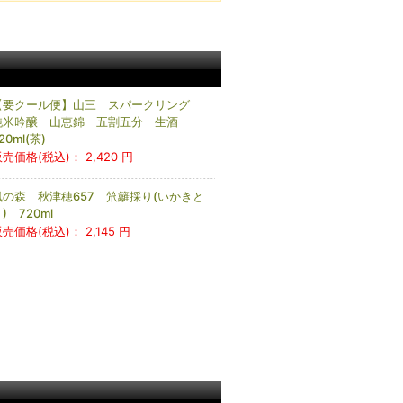
【要クール便】山三 スパークリング
純米吟醸 山恵錦 五割五分 生酒
20ml(茶)
販売価格(税込)：
2,420 円
風の森 秋津穂657 笊籬採り(いかきと
) 720ml
販売価格(税込)：
2,145 円