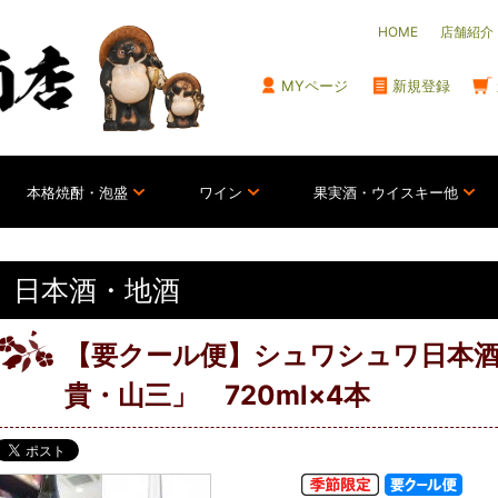
HOME
店舗紹介
MYページ
新規登録
本格焼酎・泡盛
ワイン
果実酒・ウイスキー他
日本酒・地酒
【要クール便】シュワシュワ日本
貴・山三」 720ml×4本