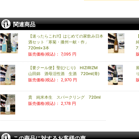
関連商品
【迷ったらこれ!!】はじめての家飲み日本
酒セット「寒菊・播州一献・作」
720ml×3本
7
販売価格(税込)：
7,095 円
【要クール便】聖(ひじり) HIZIRIZM
山田錦 酒母活性酒 生酒 720ml(青)
り
販売価格(税込)：
2,970 円
貴 純米本生 スパークリング 720ml
販売価格(税込)：
2,178 円
この商品に対するお客様の声