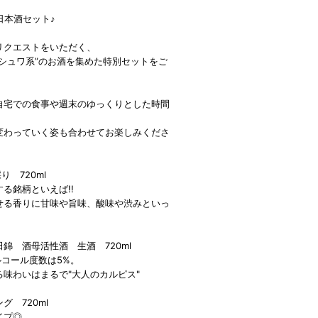
日本酒セット♪
リクエストをいただく、
シュワ系”のお酒を集めた特別セットをご
自宅での食事や週末のゆっくりとした時間
変わっていく姿も合わせてお楽しみくださ
 720ml
る銘柄といえば!!
せる香りに甘味や旨味、酸味や渋みといっ
山田錦 酒母活性酒 生酒 720ml
アルコール度数は5%。
味わいはまるで"大人のカルピス"
 720ml
イプ◎