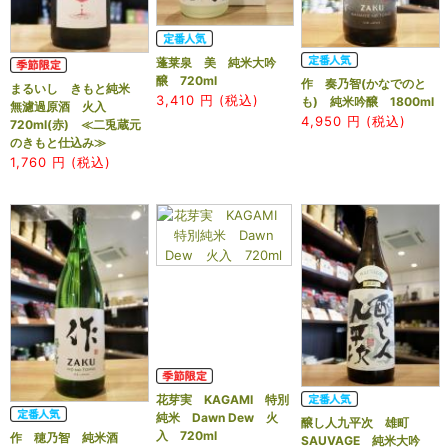
蓬莱泉 美 純米大吟
醸 720ml
作 奏乃智(かなでのと
まるいし きもと純米
3,410
円 (税込)
も) 純米吟醸 1800ml
無濾過原酒 火入
4,950
円 (税込)
720ml(赤) ≪二兎蔵元
のきもと仕込み≫
1,760
円 (税込)
花芽実 KAGAMI 特別
純米 Dawn Dew 火
醸し人九平次 雄町
入 720ml
作 穂乃智 純米酒
SAUVAGE 純米大吟