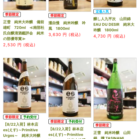
醸し人九平次 山田錦
正雪 純米大吟醸 備前
瀧自慢 純米吟醸 吟
EAU DU DESIR 純米大
雄町 720ml ≪南部杜
風 1800ml
吟醸 1800ml
氏自醸清酒鑑評会 純米
3,630
円 (税込)
4,730
円 (税込)
の部優等賞≫
2,530
円 (税込)
【8/22入荷】林本店
【8/22入荷】林本店
es(えす)～Primitive
正雪 純米吟醸 山田
es(えす)～Primitive
Urges～ 純米大吟醸
錦 嗜 TASINAMI