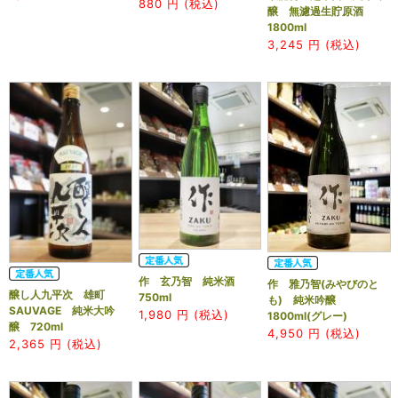
880
円 (税込)
醸 無濾過生貯原酒
1800ml
3,245
円 (税込)
作 玄乃智 純米酒
作 雅乃智(みやびのと
醸し人九平次 雄町
750ml
も) 純米吟醸
SAUVAGE 純米大吟
1,980
円 (税込)
1800ml(グレー)
醸 720ml
4,950
円 (税込)
2,365
円 (税込)