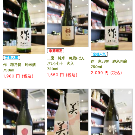
二兎 純米 萬歳(ばん
作 恵乃智 純米吟醸
ざい)七十 火入
作 穂乃智 純米酒
750ml
720ml
750ml
2,090
円 (税込)
1,650
円 (税込)
1,980
円 (税込)