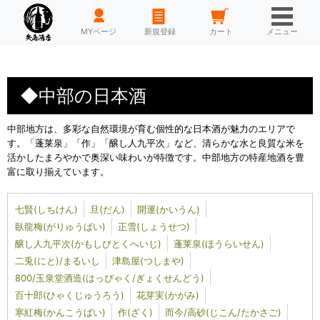
HOME
MYページ
新規登録
カート
メニュー
◆中部の日本酒
中部地方は、多彩な自然環境が育む個性的な日本酒が魅力のエリアで
す。「蓬莱泉」「作」「醸し人九平次」など、清らかな水と良質な米を
活かしたまろやかで奥深い味わいが特徴です。中部地方の特産地酒を豊
富に取り揃えています。
七賢(しちけん)
旦(だん)
開運(かいうん)
臥龍梅(がりゅうばい)
正雪(しょうせつ)
醸し人九平次(かもしびとくへいじ)
蓬莱泉(ほうらいせん)
二兎(にと)/まるいし
津島屋(つしまや)
800/玉泉堂酒造(はっぴゃく/ぎょくせんどう)
百十郎(ひゃくじゅうろう)
花芽実(かがみ)
寒紅梅(かんこうばい)
作(ざく)
而今/高砂(じこん/たかさご)