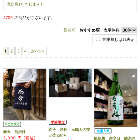
瀧自慢(たきじまん)
470件
の商品がございます。
新着順
おすすめ順
表示件数
在庫無しは非表示
1
2
3
4
次へ>>
而今 杉枡 ≪職人の技
而今 前掛け
が光る!!≫
3,300
円 (税込)
臥龍梅 超辛口 純米吟