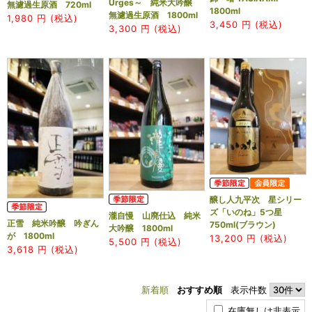
Urges～ 純米大吟醸
無濾過生原酒 720ml
1800ml
無濾過生原酒 1800ml
1,980
円 (税込)
3,450
円 (税込)
3,300
円 (税込)
醸し人九平次 星シリー
ズ「いのね」5つ星
瀧自慢 山廃仕込 純米
正雪 純米吟醸 吟ぎん
750ml(ブラウン)
大吟醸 1800ml
が 1800ml
13,200
円 (税込)
5,500
円 (税込)
3,618
円 (税込)
新着順
おすすめ順
表示件数
在庫無しは非表示