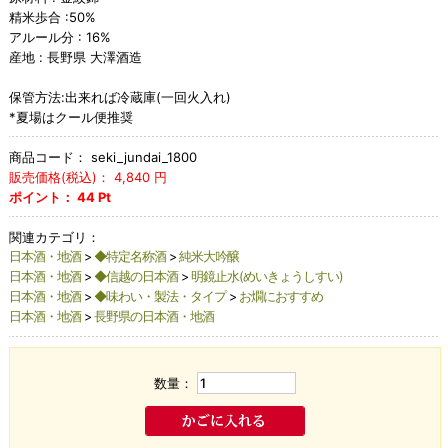
精米歩合 :50%
アルール分 : 16%
産地 : 長野県 大澤酒造
保管方法:出来れば冷蔵庫(一回火入れ)
*夏場はクール便推奨
商品コード：
seki_jundai_1800
販売価格(税込)：
4,840
円
ポイント：
44
Pt
関連カテゴリ：
日本酒・地酒
>
◆特定名称酒
>
純米大吟醸
日本酒・地酒
>
◆信越の日本酒
>
明鏡止水(めいきょうしすい)
日本酒・地酒
>
◆味わい・製法・タイプ
>
お燗におすすめ
日本酒・地酒
>
長野県の日本酒・地酒
数量：