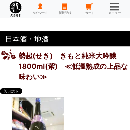
HOME
MYページ
新規登録
カート
メニュー
日本酒・地酒
勢起(せき) きもと純米大吟醸
1800ml(紫) ≪低温熟成の上品な
味わい≫