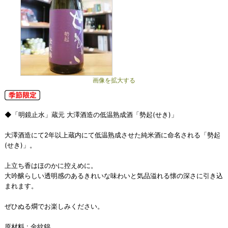
画像を拡大する
◆「明鏡止水」蔵元 大澤酒造の低温熟成酒「勢起(せき)」
大澤酒造にて2年以上蔵内にて低温熟成させた純米酒に命名される「勢起
(せき)」。
上立ち香はほのかに控えめに。
大吟醸らしい透明感のあるきれいな味わいと気品溢れる懐の深さに引き込
まれます。
ぜひぬる燗でお楽しみください。
原材料 : 金紋錦