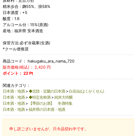
原材料 : 五百万石
精米歩合 : 麹55%、掛58%
日本酒度 : +5
酸度 : 1.6
アルコール分 : 15%(原酒)
産地 : 福井県 安本酒造
保管方法:必ず冷蔵庫(生酒)
*クール便推奨
商品コード：
hakugaku_ara_nama_720
販売価格(税込)：
2,420
円
ポイント：
22
Pt
関連カテゴリ：
日本酒・地酒
>
◆北陸・近畿の日本酒
>
白岳仙(はくがくせん)
日本酒・地酒
>
◆特定名称酒
>
純米大吟醸
日本酒・地酒
>
【季節のお酒】 冬酒特集
日本酒・地酒
>
福井県の日本酒・地酒
申し訳ございませんが、只今品切れ中です。