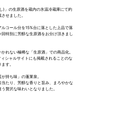
し)」の生原酒を蔵内の氷温冷蔵庫にて約
蔵させました。
ルコール分を15%台に落とした上品で落
今回特別に芳醇な生原酒をお分け頂きまし
かかれない極稀な「生原酒」での商品化。
フィシャルサイトにも掲載されることのな
ります。
質が持ち味」の蓬莱泉。
口当たり、芳醇な香りと旨み、まろやかな
違う贅沢な味わいとなりました。