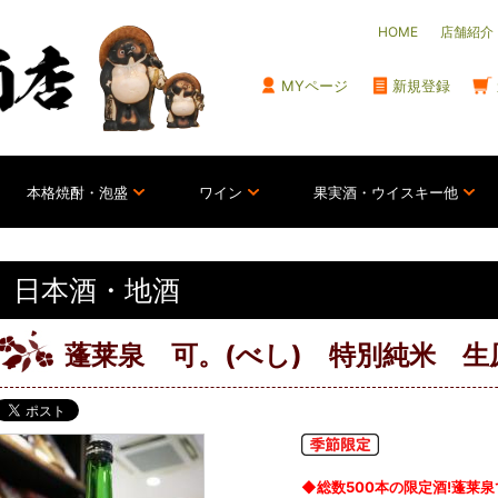
HOME
店舗紹介
MYページ
新規登録
本格焼酎・泡盛
ワイン
果実酒・ウイスキー他
日本酒・地酒
蓬莱泉 可。(べし) 特別純米 生原
◆総数500本の限定酒!蓬莱