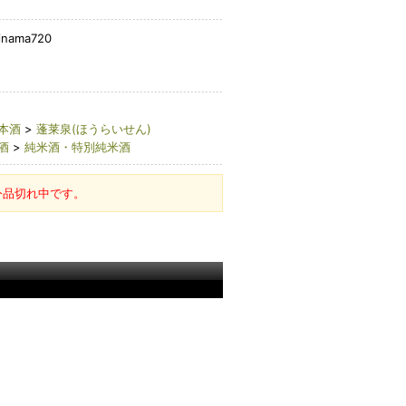
inama720
本酒
>
蓬莱泉(ほうらいせん)
酒
>
純米酒・特別純米酒
今品切れ中です。