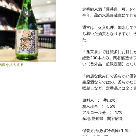
定番純米酒「蓬莱泉 可。(べ
半年、蔵の氷温冷蔵庫にて貯
通常は、火入処理、加水してア
ち着いた酒質となりますが、
た。
「蓬莱泉」では滅多にお目に
総数200本のみ。関谷醸造オ
い【番外品・超限定酒】とな
画像を拡大する
「綺麗な飲み口で柔らかい酒
生原酒ならではの、柔らかな
喉越しなど、定番品とは全く
原料米 : 夢山水
精米歩合 : 55%
アルコール分 : 17%
産地:愛知県 関谷醸造
保管方法:必ず冷蔵庫(生酒)