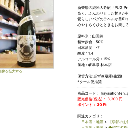
新登場の純米大吟醸「PUG Pr
高く、ふんわりとした甘さが
愛らしいパグのラベルが目印
心やすらぐひとときをお楽し
原料米 : 山田錦
精米歩合 : 50%
日本酒度 : -7
酸度 : 1.4
アルコール分 : 15%
産地 : 岐阜県 林本店
画像を拡大する
保管方法:必ず冷蔵庫(生酒)
*クール便推奨
商品コード：
hayasihonten_
販売価格(税込)：
3,300
円
ポイント：
30
Pt
関連カテゴリ：
日本酒・地酒
>
【季節のお
日本酒・地酒
>
◆特定名称