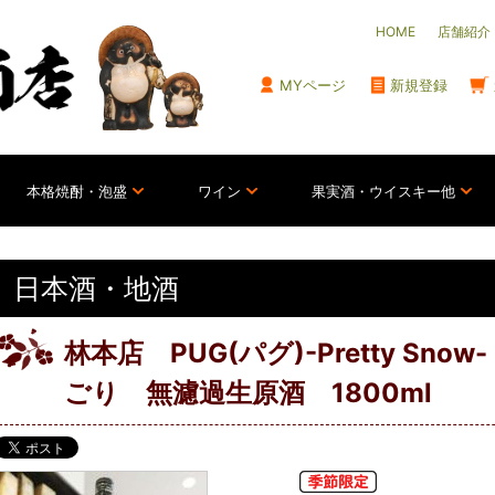
HOME
店舗紹介
MYページ
新規登録
本格焼酎・泡盛
ワイン
果実酒・ウイスキー他
日本酒・地酒
林本店 PUG(パグ)-Pretty Sn
ごり 無濾過生原酒 1800ml