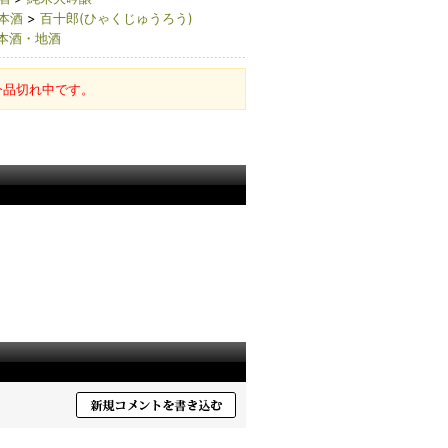
本酒
>
百十郎(ひゃくじゅうろう)
本酒・地酒
今品切れ中です。