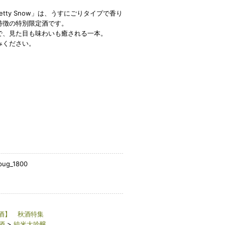
etty Snow」は、うすにごりタイプで香り
特徴の特別限定酒です。
で、見た目も味わいも癒される一本。
みください。
pug_1800
酒】 秋酒特集
酒
>
純米大吟醸