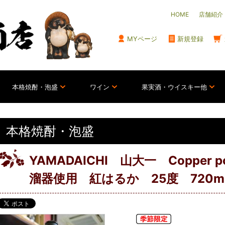
HOME
店舗紹介
MYページ
新規登録
本格焼酎・泡盛
ワイン
果実酒・ウイスキー他
本格焼酎・泡盛
YAMADAICHI 山大一 Copper pot
溜器使用 紅はるか 25度 720ml