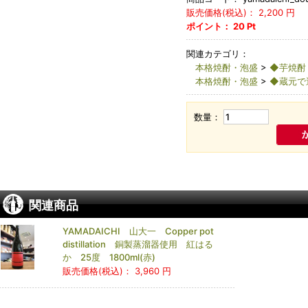
販売価格(税込)：
2,200
円
ポイント：
20
Pt
関連カテゴリ：
本格焼酎・泡盛
>
◆芋焼酎
本格焼酎・泡盛
>
◆蔵元で
数量：
関連商品
YAMADAICHI 山大一 Copper pot
distillation 銅製蒸溜器使用 紅はる
か 25度 1800ml(赤)
販売価格(税込)：
3,960 円