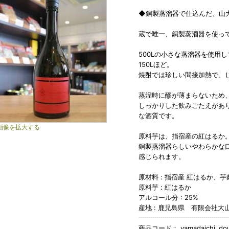
◆銅製蒸溜器で仕込んだ、山
蔵で唯一、銅製蒸溜器を使っ
500Lの小さな蒸溜器を使用
150Lほど。
焼酎では珍しい間接加熱で、
蒸溜時に醪が薄まらないため、
しっかりした飲みごたえがあ
な酒質です。
画像を拡大する
原料芋は、指宿産の紅はるか
銅製蒸溜器らしいやわらかな
感じられます。
原材料 : 指宿産 紅はるか、芋
原料芋 : 紅はるか
アルコール分 : 25%
産地 : 鹿児島県 有限会社大
商品コード：
yamadaichi_do