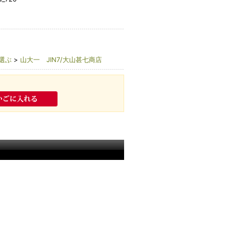
選ぶ
>
山大一 JIN7/大山甚七商店