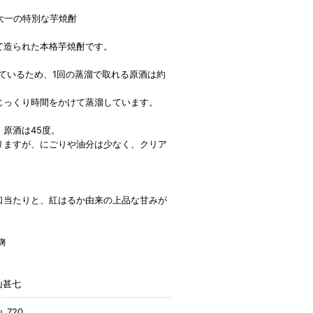
大一の特別な芋焼酎
て造られた本格芋焼酎です。
しているため、1回の蒸溜で取れる原酒は約
じっくり時間をかけて蒸溜しています。
原酒は45度。
りますが、にごりや油分は少なく、クリア
。
口当たりと、紅はるか由来の上品な甘みが
麹
山甚七
u_720