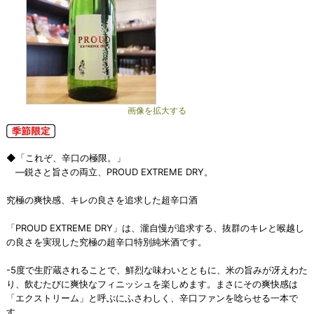
画像を拡大する
◆「これぞ、辛口の極限。」
―鋭さと旨さの両立、PROUD EXTREME DRY。
究極の爽快感、キレの良さを追求した超辛口酒
「PROUD EXTREME DRY」は、瀧自慢が追求する、抜群のキレと喉越し
の良さを実現した究極の超辛口特別純米酒です。
-5度で生貯蔵されることで、鮮烈な味わいとともに、米の旨みが冴えわた
り、飲むたびに爽快なフィニッシュを楽しめます。まさにその爽快感は
「エクストリーム」と呼ぶにふさわしく、辛口ファンを唸らせる一本で
す。