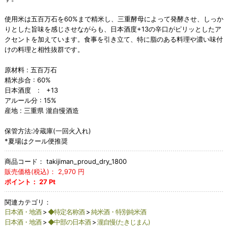
使用米は五百万石を60%まで精米し、三重酵母によって発酵させ、しっか
りとした旨味を感じさせながらも、日本酒度+13の辛口がピリッとしたア
クセントを加えています。食事を引き立て、特に脂のある料理や濃い味付
けの料理と相性抜群です。
原材料 : 五百万石
精米歩合 : 60%
日本酒度 : +13
アルール分 : 15%
産地 : 三重県 瀧自慢酒造
保管方法:冷蔵庫(一回火入れ)
*夏場はクール便推奨
商品コード：
takijiman_proud_dry_1800
販売価格(税込)：
2,970
円
ポイント：
27
Pt
関連カテゴリ：
日本酒・地酒
>
◆特定名称酒
>
純米酒・特別純米酒
日本酒・地酒
>
◆中部の日本酒
>
瀧自慢(たきじまん)