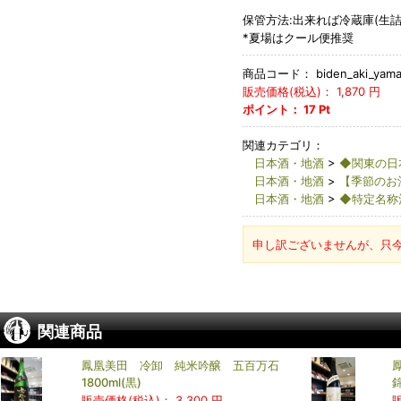
保管方法:出来れば冷蔵庫(生詰
*夏場はクール便推奨
商品コード：
biden_aki_yam
販売価格(税込)：
1,870
円
ポイント：
17
Pt
関連カテゴリ：
日本酒・地酒
>
◆関東の日
日本酒・地酒
>
【季節のお
日本酒・地酒
>
◆特定名称
申し訳ございませんが、只
関連商品
鳳凰美田 冷卸 純米吟醸 五百万石
1800ml(黒)
錦
販売価格(税込)：
3,300 円