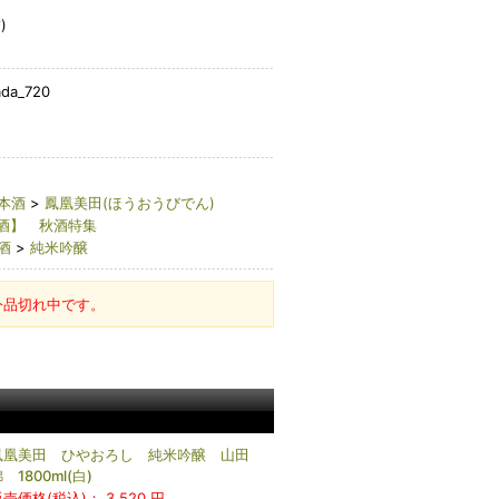
)
ada_720
本酒
>
鳳凰美田(ほうおうびでん)
酒】 秋酒特集
酒
>
純米吟醸
今品切れ中です。
鳳凰美田 ひやおろし 純米吟醸 山田
 1800ml(白)
販売価格(税込)：
3,520 円