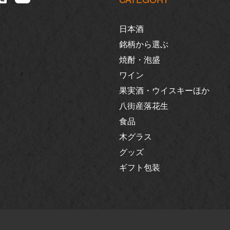
日本酒
銘柄から選ぶ
焼酎・泡盛
ワイン
果実酒・ウイスキーほか
八街産落花生
食品
木グラス
グッズ
ギフト包装
す