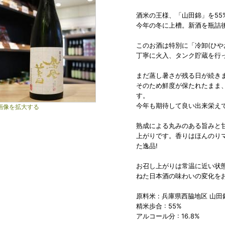
酒米の王様、「山田錦」を55
今年の冬に上槽。新酒を瓶詰
このお酒は特別に「冷卸(ひや
丁寧に火入、タンク貯蔵を行
まだ蒸し暑さが残る日が続き
そのため鮮度が保たれたまま
す。
今年も期待して良い出来栄えで
画像を拡大する
熟成による丸みのある旨みと
上がりです。香りはほんのり
た逸品!
お召し上がりは常温に近い状
ねた日本酒の味わいの変化を
原料米 : 兵庫県西脇地区 山田
精米歩合 : 55%
アルコール分 : 16.8%