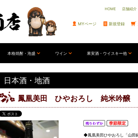
HOME
店舗紹介
MYページ
新規登録
本格焼酎・泡盛
ワイン
果実酒・ウイスキー他
日本酒・地酒
鳳凰美田 ひやおろし 純米吟醸 山田
◆鳳凰美田ひやおろし「山田錦