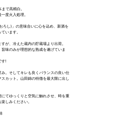
%まで高精白。
後一度火入処理。
おろし)」の意味合いに心を込め、新酒を
っています。
ますが、冷えた蔵内の貯蔵場より出荷。
、旨味のみが理想的な熟成を遂げていま
す!
甘み。そしてキレも良くバランスの良い仕
マスカット。山田錦の特徴を最大限に出し
態にてゆっくりと空気に触れさせ、時を重
お楽しみください。
錦