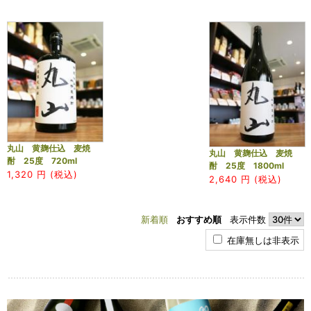
丸山 黄麹仕込 麦焼
丸山 黄麹仕込 麦焼
酎 25度 720ml
酎 25度 1800ml
1,320
円 (税込)
2,640
円 (税込)
新着順
おすすめ順
表示件数
在庫無しは非表示