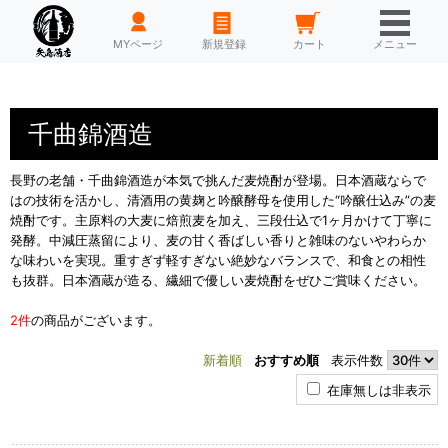
HOME
MYページ
新規登録
カート
メニュー
千曲錦酒造
長野の老舗・千曲錦酒造が本気で挑んだ麦焼酎が登場。日本酒蔵ならで
はの技術を活かし、清酒用の黄麹と吟醸酵母を使用した“吟醸仕込み”の麦
焼酎です。主原料の大麦に焙煎麦を加え、三段仕込で1ヶ月かけて丁寧に
発酵。中減圧蒸留により、麦の甘く香ばしい香りと雑味のないやわらか
な味わいを実現。重すぎず軽すぎない絶妙なバランスで、和食との相性
も抜群。日本酒蔵が造る、繊細で優しい麦焼酎をぜひご賞味ください。
2件
の商品がございます。
新着順
おすすめ順
表示件数
在庫無しは非表示