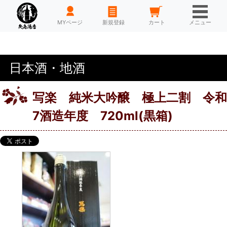
HOME
MYページ
新規登録
カート
メニュー
日本酒・地酒
写楽 純米大吟醸 極上二割 令和
7酒造年度 720ml(黒箱)