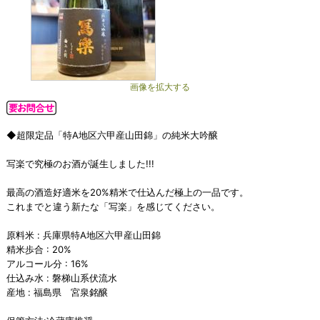
画像を拡大する
◆超限定品「特A地区六甲産山田錦」の純米大吟醸
写楽で究極のお酒が誕生しました!!!
最高の酒造好適米を20%精米で仕込んだ極上の一品です。
これまでと違う新たな「写楽」を感じてください。
原料米 : 兵庫県特A地区六甲産山田錦
精米歩合 : 20%
アルコール分 : 16%
仕込み水 : 磐梯山系伏流水
産地 : 福島県 宮泉銘醸