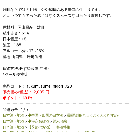
雄町ならではの甘味、やや酸味のある辛口の仕上りです。
とはいつても尖った感じはなくスムーズな口当たり喉越しです。
原材料 : 岡山県産 雄町
精米歩合 : 50%
日本酒度 : +5
酸度 : 1.85
アルコール分 : 17～18%
産地:山口県 岩崎酒造
保管方法:必ず冷蔵庫(生酒)
*クール便推奨
商品コード：
fukumusume_nigori_720
販売価格(税込)：
2,035
円
ポイント：
18
Pt
関連カテゴリ：
日本酒・地酒
>
◆中国・四国の日本酒
>
長陽福娘(ちょうようふくむすめ)
日本酒・地酒
>
◆特定名称酒
>
純米吟醸
日本酒・地酒
>
【季節のお酒】 冬酒特集