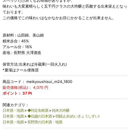
スペックだけみてもお得感がありますが、
味わいも大変素晴らしく五千円クラスの大吟醸と匹敵する出来栄えとなっ
ております。
この価格でこの味わいはなかなかお目にかかることが出来ません。
原材料 : 山田錦、美山錦
精米歩合 : 45%
アルール分 : 16%
産地 : 長野県 大澤酒造
保管方法:出来れば冷蔵庫(一回火入れ)
*夏場はクール便推奨
商品コード：
meikyoushisui_m24_1800
販売価格(税込)：
4,070
円
ポイント：
37
Pt
関連カテゴリ：
日本酒・地酒
>
◆特定名称酒
>
純米大吟醸
日本酒・地酒
>
◆信越の日本酒
>
明鏡止水(めいきょうしすい)
日本酒・地酒
>
長野県の日本酒・地酒