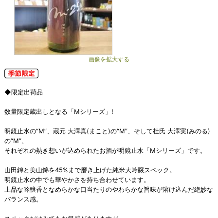
画像を拡大する
◆限定出荷品
数量限定蔵出しとなる「Mシリーズ」!
明鏡止水の“M”、蔵元 大澤真(まこと)の“M”、そして杜氏 大澤実(みのる)
の“M”、
それぞれの熱き想いが込められたお酒が明鏡止水「Mシリーズ」です。
山田錦と美山錦を45%まで磨き上げた純米大吟醸スペック。
明鏡止水の中でも華やかさを持ち合わせています。
上品な吟醸香となめらかな口当たりのやわらかな旨味が溶け込んだ絶妙な
バランス感。