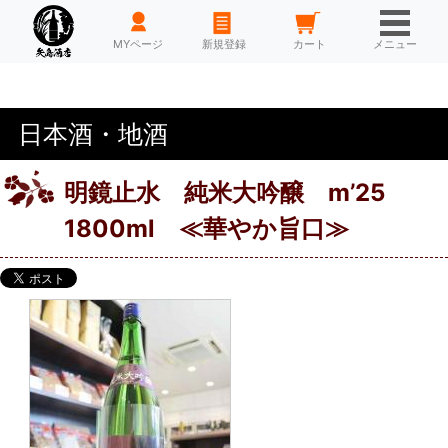
HOME
MYページ
新規登録
カート
メニュー
日本酒・地酒
明鏡止水 純米大吟醸 m’25
1800ml ≪華やか旨口≫