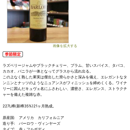
画像を拡大する
ラズベリージャムやブラックチェリー、プラム、甘いスパイス、タバコ、
カカオ、バニラが一体となってグラスから流れ出る。
この上なく熟した果実は傑出した滑らかさと深みを備え、エレガントなタ
ンニンとナッツのようなニュアンスがフィニッシュを締めくくる。ワイナ
リーに因んだキュヴェ名にふさわしい、濃密さ、エレガンス、ストラクチ
ャーを備えた複雑な赤。
227L樽(新樽35%)21ヶ月熟成。
原産国: アメリカ カリフォルニア
造り手: バーロウ・ヴィンヤーズ
タイプ: 赤・フルボディ