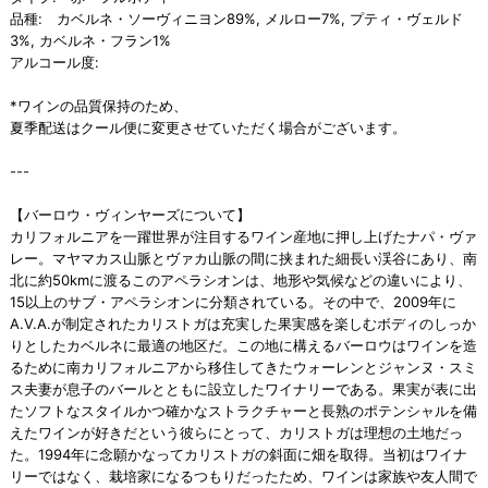
品種: カベルネ・ソーヴィニヨン89%, メルロー7%, プティ・ヴェルド
3%, カベルネ・フラン1%
アルコール度:
*ワインの品質保持のため、
夏季配送はクール便に変更させていただく場合がございます。
---
【バーロウ・ヴィンヤーズについて】
カリフォルニアを一躍世界が注目するワイン産地に押し上げたナパ・ヴァ
レー。マヤマカス山脈とヴァカ山脈の間に挟まれた細長い渓谷にあり、南
北に約50kmに渡るこのアペラシオンは、地形や気候などの違いにより、
15以上のサブ・アペラシオンに分類されている。その中で、2009年に
A.V.A.が制定されたカリストガは充実した果実感を楽しむボディのしっか
りとしたカベルネに最適の地区だ。この地に構えるバーロウはワインを造
るために南カリフォルニアから移住してきたウォーレンとジャンヌ・スミ
ス夫妻が息子のバールとともに設立したワイナリーである。果実が表に出
たソフトなスタイルかつ確かなストラクチャーと長熟のポテンシャルを備
えたワインが好きだという彼らにとって、カリストガは理想の土地だっ
た。1994年に念願かなってカリストガの斜面に畑を取得。当初はワイナ
リーではなく、栽培家になるつもりだったため、ワインは家族や友人間で