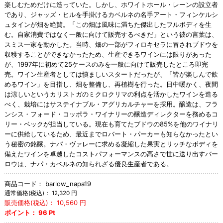
楽しむためだけに造っていた。しかし、ホワイトホール・レーンの設立者
であり、ジャッズ・ヒルを手掛けるカベルネの名手アート・フィンケルシ
ュタインが畑を絶賛。「この畑は風味に満ちた傑出したフルボディを生
む。自家消費ではなく一般に向けて販売するべきだ」という彼の言葉は、
スミス一家を動かした。当時、畑の一部がフィロキセラに冒されブドウを
収穫することができなかったため、生産できるワインには限りがあった
が、1997年に初めて25ケースのみを一般に向けて販売したところ即完
売。ワイン生産者としては慎ましいスタートだったが、「皆が楽しんで飲
めるワイン」を目指し、畑を整備し、再植樹を行った。日中暖かく、夜間
は涼しいというカリストガのミクロクリマの利点を活かしたワインを造る
べく、栽培にはサステイナブル・アグリカルチャーを採用。醸造は、フラ
ンシス・フォード・コッポラ・ワイナリーの醸造ディレクターを務めるコ
リー・ベックが担当している。現在も育てたブドウの85%を他のワイナリ
ーに供給しているため、最近までロバート・パーカーも知らなかったとい
う秘密の銘醸。ナパ・ヴァレーに求める凝縮した果実とリッチなボディを
備えたワインを卓越したコストパフォーマンスの高さで世に送り出すバー
ロウは、ナパ・カベルネの知られざる優良生産者である。
商品コード：
barlow_napa19
通常価格(税込)：
12,320
円
販売価格(税込)：
10,560
円
ポイント：
96
Pt