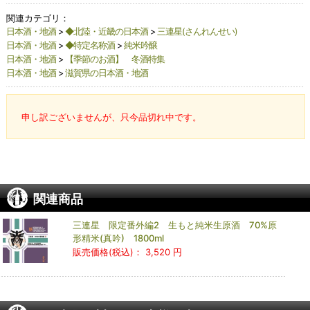
関連カテゴリ：
日本酒・地酒
>
◆北陸・近畿の日本酒
>
三連星(さんれんせい)
日本酒・地酒
>
◆特定名称酒
>
純米吟醸
日本酒・地酒
>
【季節のお酒】 冬酒特集
日本酒・地酒
>
滋賀県の日本酒・地酒
申し訳ございませんが、只今品切れ中です。
関連商品
三連星 限定番外編2 生もと純米生原酒 70%原
形精米(真吟) 1800ml
販売価格(税込)：
3,520 円