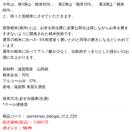
今年は、第1弾は「精米60%」、第2弾は「精米70%」、第3弾は「精米
80%」
と、段々と低精米にさせていただきます。
原形精米(真吟)とは、お米を削る際に必要な部分は残しながらお米を磨き
すぎないように開発された精米技術です。
通常の精米に比べ3～5%程度多く磨いたのと同等の磨きになるといわれて
います。
通常の精米に比べてアミノ酸が少なく、比較的すっきりとした味わいのお
酒に仕上がります。
原材料 : 滋賀県産 山田錦
精米歩合 : 70%
アルコール分 : 17%
産地 : 滋賀県 美冨久酒造
保管方法:必ず冷蔵庫(生酒)
*クール便推奨
商品コード：
sanrensei_bangai_r7_2_720
販売価格(税込)：
1,980
円
ポイント：
18
Pt