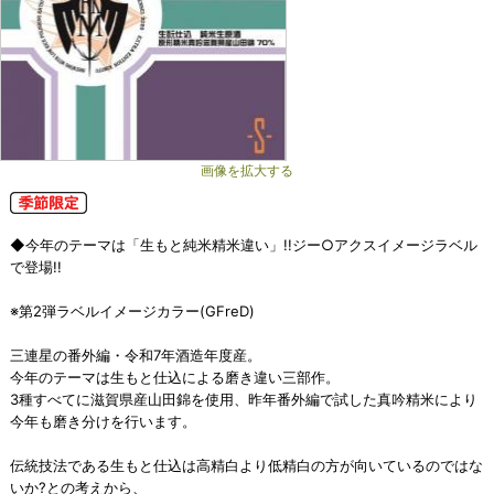
画像を拡大する
◆今年のテーマは「生もと純米精米違い」!!ジー○アクスイメージラベル
で登場!!
※第2弾ラベルイメージカラー(GFreD)
三連星の番外編・令和7年酒造年度産。
今年のテーマは生もと仕込による磨き違い三部作。
3種すべてに滋賀県産山田錦を使用、昨年番外編で試した真吟精米により
今年も磨き分けを行います。
伝統技法である生もと仕込は高精白より低精白の方が向いているのではな
いか?との考えから、