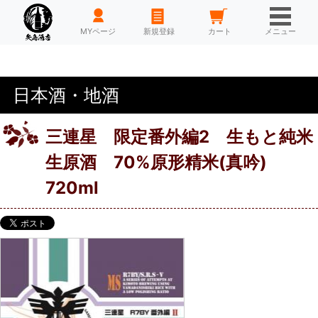
HOME
MYページ
新規登録
カート
メニュー
日本酒・地酒
三連星 限定番外編2 生もと純米
生原酒 70%原形精米(真吟)
720ml