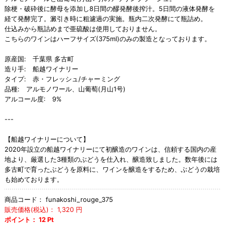
除梗・破砕後に酵母を添加し8日間の醪発酵後搾汁。5日間の液体発酵を
経て発酵完了。澱引き時に粗濾過の実施。瓶内二次発酵にて瓶詰め。
仕込みから瓶詰めまで亜硫酸は使用しておりません。
こちらのワインはハーフサイズ(375ml)のみの製造となっております。
原産国: 千葉県 多古町
造り手: 船越ワイナリー
タイプ: 赤・フレッシュ/チャーミング
品種: アルモノワール、山葡萄(月山1号)
アルコール度: 9%
---
【船越ワイナリーについて】
2020年設立の船越ワイナリーにて初醸造のワインは、信頼する国内の産
地より、厳選した3種類のぶどうを仕入れ、醸造致しました。数年後には
多古町で育ったぶどうを原料に、ワインを醸造をするため、ぶどうの栽培
も始めております。
商品コード：
funakoshi_rouge_375
販売価格(税込)：
1,320
円
ポイント：
12
Pt