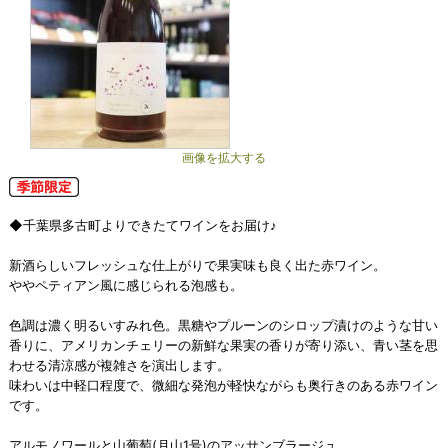
画像を拡大する
◆千葉県多古町よりできたてワインをお届け♪
新酒らしいフレッシュな仕上がりで果実味も良く出た赤ワイン。
ややペティアン風に感じられる泡感も。
色調は濃く明るいすみれ色。黒糖やプルーンのシロップ漬けのような甘い
香りに、アメリカンチェリーの新鮮な果実の香りが寄り添い、青い茎を思
わせる清涼感が複雑さを演出します。
味わいは中軽口程度で、微細な発泡が軽快ながらも奥行きのある赤ワイン
です。
アルモノワールと山葡萄(月山1号)のアッサンブラージュ。