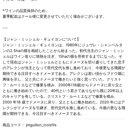
*ワインの品質保持のため、
夏季配送はクール便に変更させていただく場合がございます。
---
【ジャン・ミッシェル・ギュイヨンについて】
ジャン・ミッシェル・ギュイヨンは、1980年にジュヴレ・シャンベルタ
ンの2.5haの畑を相続したことから始まった。初代当主のジャン・ミッシ
ェルはワイン造りに情熱を注ぎ、15haの畑を所有するまでになった。そ
して現在はジャン・ミッシェルとともにドメーヌを切り盛りしてきた息子
のアレクシが当主となって世代交代を推し進めており、今後更なる飛躍が
期待できる注目すべきドメーヌである。アレクシは若い頃からブドウ畑に
興味を示し、父と共にドメーヌで働きたいと強く思っていた。クリスト
フ・ルーミエなどで修業を積み、2000年(18歳)からドメーヌに戻り父と
ともに働き始めていたので、40代という若さでありながら既に20年以上
のキャリアを有している。クリストフ・ルーミエなどで修業を積み、
2000 年18 歳でドメーヌに戻り、父とともに働き始めた。2020 年にはア
レクシがドメーヌを引継ぎ、世代交代を推し進めている。今後の更なる飛
躍が期待できる、今注目すべきドメーヌである。
商品コード：
jmguillon_troisfils