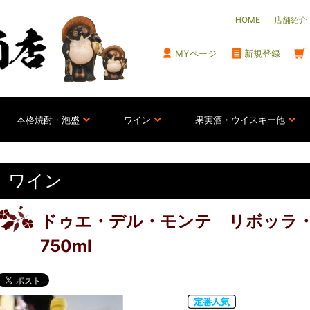
HOME
店舗紹介
MYページ
新規登録
本格焼酎・泡盛
ワイン
果実酒・ウイスキー他
ワイン
ドゥエ・デル・モンテ リボッラ・
750ml