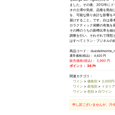
ました。その後、2012年に
オの土壌や気候、品種を熟知
を、可能な限り余計な影響を
届けすること」です。白は基
ロラクティック発酵の有無を
その樽のうちの新樽比率を細
調整を行い、それぞれで理想
はすべてミラン・ブジネルの
商品コード：
duedelmonte_rib
通常価格(税込)：
4,620
円
販売価格(税込)：
3,960
円
ポイント：
36
Pt
関連カテゴリ：
ワイン
>
価格別
>
3,000円
ワイン
>
産地別
>
イタリア
ワイン
>
色別
>
白ワイン
申し訳ございませんが、只