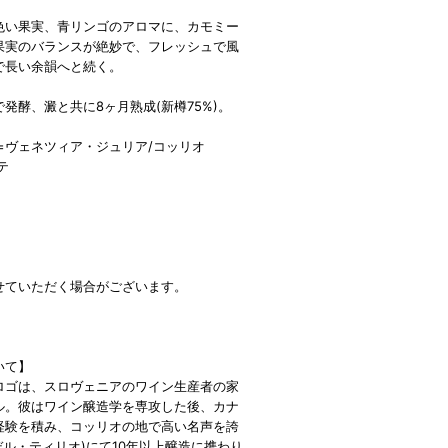
色い果実、青リンゴのアロマに、カモミー
果実のバランスが絶妙で、フレッシュで風
で長い余韻へと続く。
発酵、澱と共に8ヶ月熟成(新樽75%)。
=ヴェネツィア・ジュリア/コッリオ
テ
せていただく場合がございます。
いて】
ロゴは、スロヴェニアのワイン生産者の家
ル。彼はワイン醸造学を専攻した後、カナ
経験を積み、コッリオの地で高い名声を誇
ボルゴ・デル・ティリオ)にて10年以上醸造に携わり