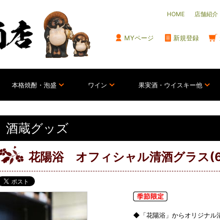
HOME
店舗紹介
MYページ
新規登録
本格焼酎・泡盛
ワイン
果実酒・ウイスキー他
酒蔵グッズ
花陽浴 オフィシャル清酒グラス(6
◆「花陽浴」からオリジナル清