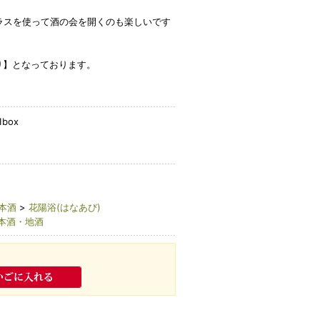
ラスを使って酒の会を開くのも楽しいです
り】となっております。
1box
本酒
>
花陽浴(はなあび)
本酒・地酒