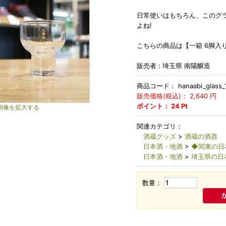
日常使いはもちろん、このグ
よね!
こちらの商品は【一箱 6脚入
販売者 : 埼玉県 南陽醸造
商品コード：
hanaabi_glass_
販売価格(税込)：
2,640
円
ポイント：
24
Pt
画像を拡大する
関連カテゴリ：
酒蔵グッズ
>
酒蔵の酒器
日本酒・地酒
>
◆関東の日
日本酒・地酒
>
埼玉県の日
数量：