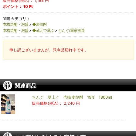
販売価格(税込)：
1,188
円
ポイント：
10
Pt
関連カテゴリ：
本格焼酎・泡盛
>
◆麦焼酎
本格焼酎・泡盛
>
◆蔵元で選ぶ
>
ちんぐ/重家酒造
申し訳ございませんが、只今品切れ中です。
関連商品
ちんぐ 夏上々 壱岐麦焼酎 19% 1800ml
販売価格(税込)：
2,240 円