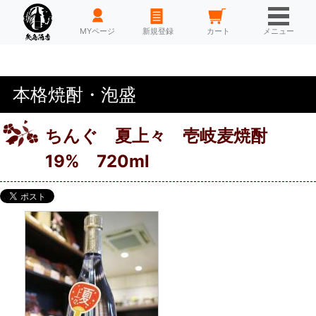
HOME
MYページ
新規登録
カート
メニュー
本格焼酎・泡盛
ちんぐ 夏上々 壱岐麦焼酎
19% 720ml