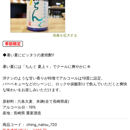
画像を拡大する
◆暑い夏にピッタリの麦焼酎!!
暑い夏には「ちんぐ 夏上々」でクールに爽やかに☆
洋ナシのような甘い香りが特徴でアルコールは19度に設定。
バーベキューなどのシーンに、ロックや炭酸割りで飲んでいただくと爽快
な味わいをお楽しみいただけます。
原材料 : 六条大麦、米麹(全て長崎県産)
アルコール分 : 19%
産地 : 長崎県 重家酒造
商品コード：
ching_natsu_720