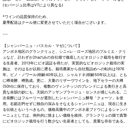
(セパージュ比率はVTにより異なる)
*ワインの品質保持のため、
夏季配送はクール便に変更させていただく場合がございます。
---
【シャンパーニュ・パスカル・マゼについて】
アンボネ地区のグランクリュと、シニ=レ・ローズ地区のプルミエ・クリ
ュなど、計わずか2haのみの自社畑で徹底したビオロジック栽培を敢行す
る生産者。2013年にビオ認証を得たが、実質的なビオロジック栽培の実
施は、そのはるか以前に遡る。栽培農家から自社瓶詰めへの転向は1976
年。ピノ・ノワール(樹齢40年以上)、シャルドネ(樹齢50年以上)は、とも
に樽発酵、樽熟成。更に、大量のリザーヴワインを、地下セラーの大樽
(50hl)に保存しており、複数のヴィンテッジのブレンドによる奥行きと高
貴な余韻の妙にも、天賦のアッサンブラージュ・センスが感じられる。二
次発酵にはフルーリーが選別したシャンパーニュ酵母「クォーツ」を使
用。右顧左眄せずに独自の深みをそなえるシャンパーニュは、現在に生き
る伝統ともいうべきもの。価格高騰中のアンボネ産ブドウによるシャンパ
ーニュとしては、例外的に慎ましい価格を維持。グランクリュの畑で真摯
にビオロジック栽培を行う数少ない生産者としても、貴重な存在である。