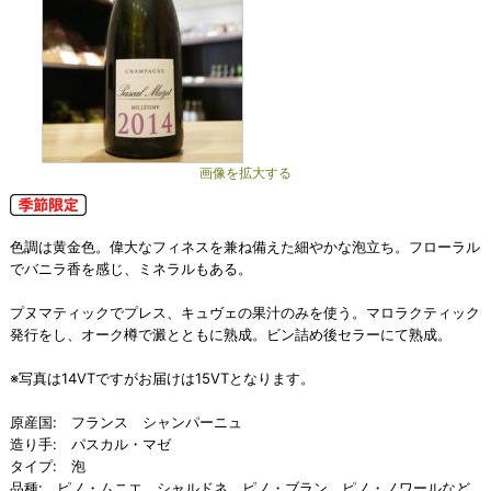
画像を拡大する
色調は黄金色。偉大なフィネスを兼ね備えた細やかな泡立ち。フローラル
でバニラ香を感じ、ミネラルもある。
プヌマティックでプレス、キュヴェの果汁のみを使う。マロラクティック
発行をし、オーク樽で澱とともに熟成。ビン詰め後セラーにて熟成。
※写真は14VTですがお届けは15VTとなります。
原産国: フランス シャンパーニュ
造り手: パスカル・マゼ
タイプ: 泡
品種: ピノ・ムニエ、シャルドネ、ピノ・ブラン、ピノ・ノワールなど