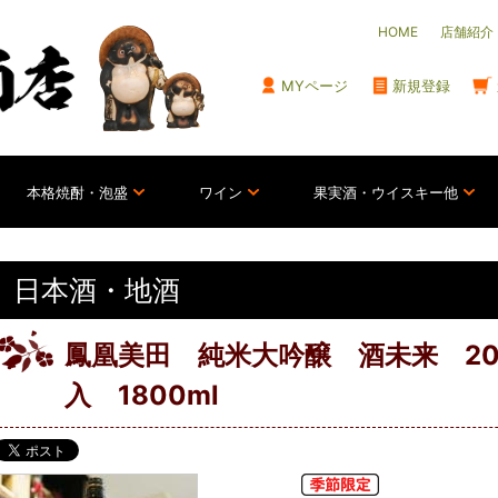
HOME
店舗紹介
MYページ
新規登録
本格焼酎・泡盛
ワイン
果実酒・ウイスキー他
日本酒・地酒
鳳凰美田 純米大吟醸 酒未来 20
入 1800ml