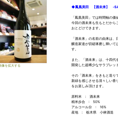
◆鳳凰美田 【酒未来】 -SAKE
「鳳凰美田」では時間軸の価
今回の酒未来も生もとだから
おとどけできます。
「酒未来」の名前の由来は、
醸造家達が切磋琢磨し輝いて
す。
また、「酒未来」は、十四代を
開発した超稀少なサラブレッ
画像を拡大する
その「酒未来」をきもと造り
新緑を感じさせる清々しい香
をお楽しみ頂けます。
原料米 : 酒未来
精米歩合 : 50%
アルコール分 : 16%
産地 : 栃木県 小林酒造