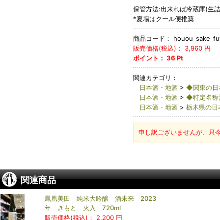
保管方法:出来れば冷蔵庫(生詰
*夏場はクール便推奨
商品コード：
houou_sake_fu
販売価格(税込)：
3,960
円
ポイント：
36
Pt
関連カテゴリ：
日本酒・地酒
>
◆関東の日
日本酒・地酒
>
◆特定名称
日本酒・地酒
>
栃木県の日
申し訳ございませんが、只
関連商品
鳳凰美田 純米大吟醸 酒未来 2023
年 きもと 火入 720ml
販売価格(税込)：
2,200 円