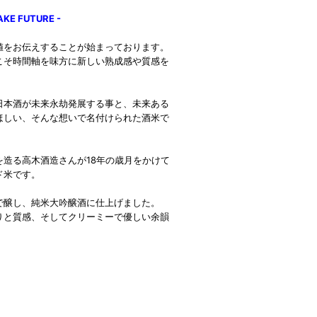
 FUTURE -
値をお伝えすることが始まっております。
こそ時間軸を味方に新しい熟成感や質感を
日本酒が未来永劫発展する事と、未来ある
ほしい、そんな想いで名付けられた酒米で
造る高木酒造さんが18年の歳月をかけて
ド米です。
で醸し、純米大吟醸酒に仕上げました。
りと質感、そしてクリーミーで優しい余韻