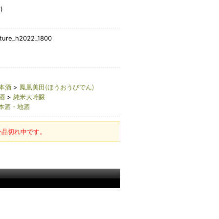
)
ture_h2022_1800
本酒
>
鳳凰美田(ほうおうびでん)
酒
>
純米大吟醸
本酒・地酒
今品切れ中です。