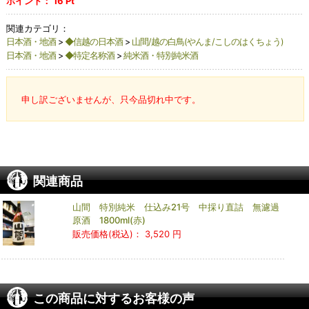
ポイント：
16
Pt
関連カテゴリ：
日本酒・地酒
>
◆信越の日本酒
>
山間/越の白鳥(やんま/こしのはくちょう)
日本酒・地酒
>
◆特定名称酒
>
純米酒・特別純米酒
申し訳ございませんが、只今品切れ中です。
関連商品
山間 特別純米 仕込み21号 中採り直詰 無濾過
原酒 1800ml(赤)
販売価格(税込)：
3,520 円
この商品に対するお客様の声