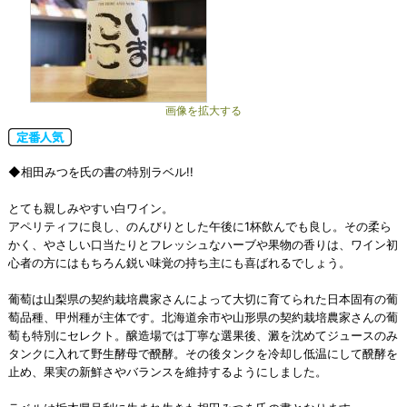
画像を拡大する
◆相田みつを氏の書の特別ラベル!!
とても親しみやすい白ワイン。
アペリティフに良し、のんびりとした午後に1杯飲んでも良し。その柔ら
かく、やさしい口当たりとフレッシュなハーブや果物の香りは、ワイン初
心者の方にはもちろん鋭い味覚の持ち主にも喜ばれるでしょう。
葡萄は山梨県の契約栽培農家さんによって大切に育てられた日本固有の葡
萄品種、甲州種が主体です。北海道余市や山形県の契約栽培農家さんの葡
萄も特別にセレクト。醸造場では丁寧な選果後、澱を沈めてジュースのみ
タンクに入れて野生酵母で醗酵。その後タンクを冷却し低温にして醗酵を
止め、果実の新鮮さやバランスを維持するようにしました。