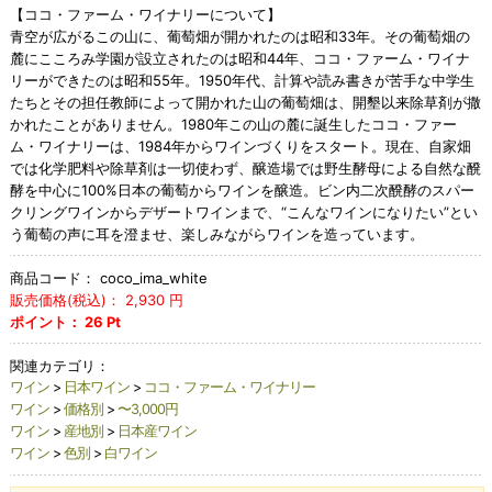
【ココ・ファーム・ワイナリーについて】
青空が広がるこの山に、葡萄畑が開かれたのは昭和33年。その葡萄畑の
麓にこころみ学園が設立されたのは昭和44年、ココ・ファーム・ワイナ
リーができたのは昭和55年。1950年代、計算や読み書きが苦手な中学生
たちとその担任教師によって開かれた山の葡萄畑は、開墾以来除草剤が撒
かれたことがありません。1980年この山の麓に誕生したココ・ファー
ム・ワイナリーは、1984年からワインづくりをスタート。現在、自家畑
では化学肥料や除草剤は一切使わず、醸造場では野生酵母による自然な醗
酵を中心に100%日本の葡萄からワインを醸造。ビン内二次醗酵のスパー
クリングワインからデザートワインまで、“こんなワインになりたい”とい
う葡萄の声に耳を澄ませ、楽しみながらワインを造っています。
商品コード：
coco_ima_white
販売価格(税込)：
2,930
円
ポイント：
26
Pt
関連カテゴリ：
ワイン
>
日本ワイン
>
ココ・ファーム・ワイナリー
ワイン
>
価格別
>
〜3,000円
ワイン
>
産地別
>
日本産ワイン
ワイン
>
色別
>
白ワイン