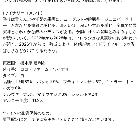
ラベルは栃木県足利に生まれ生きた相田みつを氏の書となります。
(ワイナリーコメント)
香りは青りんごや洋梨の果実に、ヨーグルトや吟醸香、ジュニパーベリ
ー、石灰などを複雑に感じる。味わいは、程よい甘みを感じ、全体的に果
実味とさわやかな酸のバランスがある。余韻にオリの旨味とみずみずしさ
が続いていく。2022年から2025年は、フレッシュな果実味のある味わい
が続く。2026年からは、熟成により一体感が増してドライフルーツや香
ばしさなどが出てくるだろう。
原産国: 栃木県 足利市
造り手: ココ・ファーム・ワイナリー
タイプ: 白
品種: 甲州69%、バッカス9%、プティ・マンサン8%、ミュラー・トゥ
ルガウ6%、
シルヴァーナ3%、マルヴァジア3%、シャルドネ2%
アルコール度: 11.2%
*ワインの品質保持のため、
夏季配送はクール便に変更させていただく場合がございます。
---