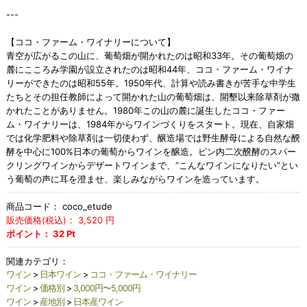
---
【ココ・ファーム・ワイナリーについて】
青空が広がるこの山に、葡萄畑が開かれたのは昭和33年。その葡萄畑の
麓にこころみ学園が設立されたのは昭和44年、ココ・ファーム・ワイナ
リーができたのは昭和55年。1950年代、計算や読み書きが苦手な中学生
たちとその担任教師によって開かれた山の葡萄畑は、開墾以来除草剤が撒
かれたことがありません。1980年この山の麓に誕生したココ・ファー
ム・ワイナリーは、1984年からワインづくりをスタート。現在、自家畑
では化学肥料や除草剤は一切使わず、醸造場では野生酵母による自然な醗
酵を中心に100%日本の葡萄からワインを醸造。ビン内二次醗酵のスパー
クリングワインからデザートワインまで、“こんなワインになりたい”とい
う葡萄の声に耳を澄ませ、楽しみながらワインを造っています。
商品コード：
coco_etude
販売価格(税込)：
3,520
円
ポイント：
32
Pt
関連カテゴリ：
ワイン
>
日本ワイン
>
ココ・ファーム・ワイナリー
ワイン
>
価格別
>
3,000円〜5,000円
ワイン
>
産地別
>
日本産ワイン