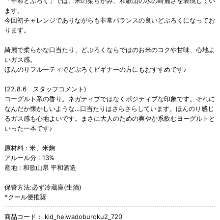
「平和どぶろく」では、米の柔らかみ、和歌山の水の綺麗さを表現してい
ます。
今回初チャレンジでありながらも非常バランスの良いどぶろくになってお
ります。
綺麗で柔らかな口当たり、どぶろくならではのお米のコクや甘味、心地よ
いガス感。
ほんのりフルーティでどぶろくビギナーの方にもおすすめです♪
(22.8.6 スタッフコメント)
ヨーグルト系の香り。ネガティブではなくポジティブな印象です。それに
なんだか懐かしいような…口当たりはさらさらしています。ほんのり感じ
るガス感も心地よいです。まさに大人のための爽やか系飲むヨーグルトと
いった一本です♪
原材料 : 米、米麹
アルール分 : 13%
産地 : 和歌山県 平和酒造
保管方法:必ず冷蔵庫(生酒)
*クール便推奨
商品コード：
kid_heiwadoburoku2_720