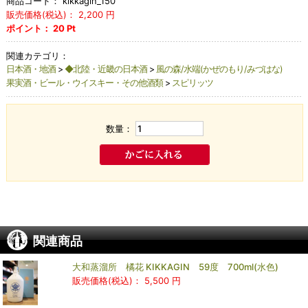
商品コード：
kikkagin_150
販売価格(税込)：
2,200
円
ポイント：
20
Pt
関連カテゴリ：
日本酒・地酒
>
◆北陸・近畿の日本酒
>
風の森/水端(かぜのもり/みづはな)
果実酒・ビール・ウイスキー・その他酒類
>
スピリッツ
数量：
関連商品
大和蒸溜所 橘花 KIKKAGIN 59度 700ml(水色)
販売価格(税込)：
5,500 円