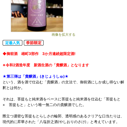
画像を拡大する
◆御前酒 雄町3部作 3か月連続超限定酒!
※令和2酒造年度 新酒生酒の「貴醸酒」となります
★第三弾は「貴醸酒」(きじょうしゅ)★
という、酒を酒で仕込む「貴醸酒」の文法で、御前酒にしか成し得ない解
釈とは何か。
それは、菩提もと純米酒をベースに菩提もと純米酒を仕込む「菩提もと
× 菩提もと」という唯一無二のの貴醸酒でした。
際立つ濃密な菩提もとらしさの輪郭、透明感のあるクリアな口当たりは、
現代的に昇華された「八塩折之酒(やしおりのさけ)」と考えています。