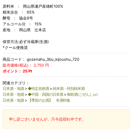
原料米 : 岡山県瀬戸産雄町100%
精米歩合 : 65%
酵母 : 協会9号
アルコール分 : 15%
産地 : 岡山県 辻本店
保管方法:必ず冷蔵庫(生酒)
*クール便推奨
商品コード：
gozenahu_3bu_kijoushu_720
販売価格(税込)：
2,750
円
ポイント：
25
Pt
関連カテゴリ：
日本酒・地酒
>
◆特定名称酒
>
純米酒・特別純米酒
日本酒・地酒
>
◆中国・四国の日本酒
>
御前酒(ごぜんしゅ)
日本酒・地酒
>
【季節のお酒】 冬酒特集
申し訳ございませんが、只今品切れ中です。