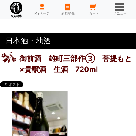
HOME
MYページ
新規登録
カート
メニュー
日本酒・地酒
御前酒 雄町三部作③ 菩提もと
×貴醸酒 生酒 720ml